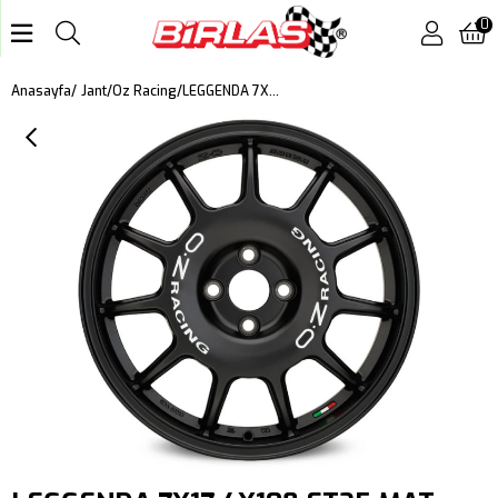
0
LEGGENDA 7X17 4X108 ET25 MAT SİYAH BEYAZ YAZI
Anasayfa
Jant
Oz Racing