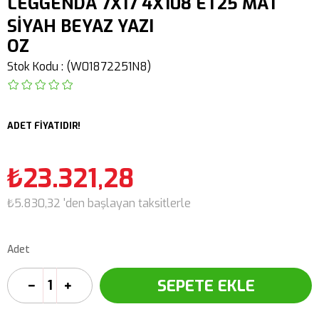
LEGGENDA 7X17 4X108 ET25 MAT
SİYAH BEYAZ YAZI
OZ
Stok Kodu
(W01872251N8)
ADET FİYATIDIR!
₺23.321,28
₺5.830,32
'den başlayan taksitlerle
Adet