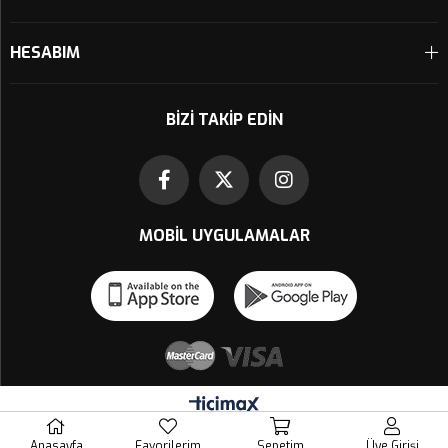
HESABIM
BIZI TAKIP EDIN
MOBIL UYGULAMALAR
Anasayfa
Favorilerim
Sepetim
Üye Girişi