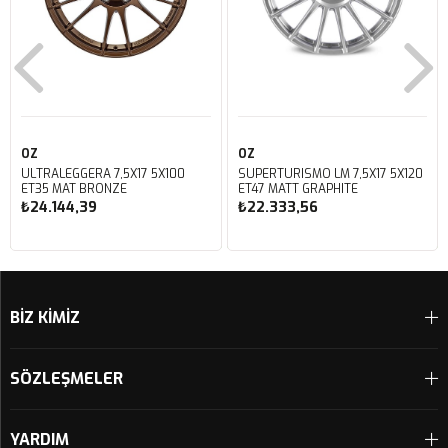
OZ
OZ
ULTRALEGGERA 7,5X17 5X100
SUPERTURISMO LM 7,5X17 5X120
ET35 MAT BRONZE
ET47 MATT GRAPHITE
₺24.144,39
₺22.333,56
Sepete Ekle
Sepete Ekle
BİZ KİMİZ
SÖZLEŞMELER
YARDIM