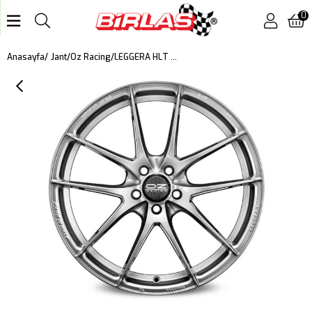
0
LEGGERA HLT 8,5X20 ET 30 5X112 GRIGIO CORSA BRIGHT
Anasayfa
Jant
Oz Racing