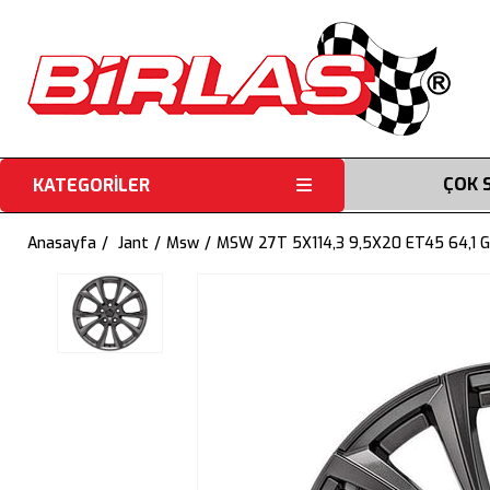
ÇOK 
KATEGORİLER
Anasayfa
Jant
Msw
MSW 27T 5X114,3 9,5X20 ET45 64,1 