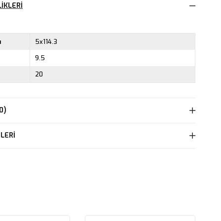
IKLERI
ı
5x114.3
9.5
20
0)
LERI