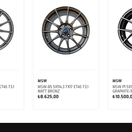
MSW
MSW
T45 73,1
MSW-85 5X114,3 7X17 ET45 73,1
MSW P1 5X1
MATT BRONZ
GRAPHITE-
₺8.625,00
₺10.500,
Sepete Ekle
Sep