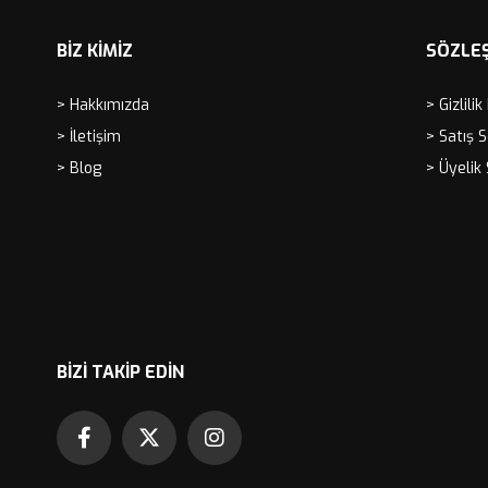
BİZ KİMİZ
SÖZLE
> Hakkımızda
> Gizlilik
> İletişim
> Satış 
> Blog
> Üyelik
BIZI TAKIP EDIN