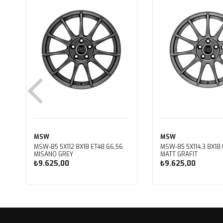
MSW
MSW
MSW-85 5X112 8X18 ET48 66,56
MSW-85 5X114,3 8X18 E
MISANO GREY
MATT GRAFIT
₺9.625,00
₺9.625,00
Sepete Ekle
Sepete Ekle