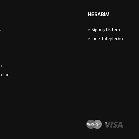
HESABIM
z
> Sipariş Listem
> İade Taleplerim
rı
rular