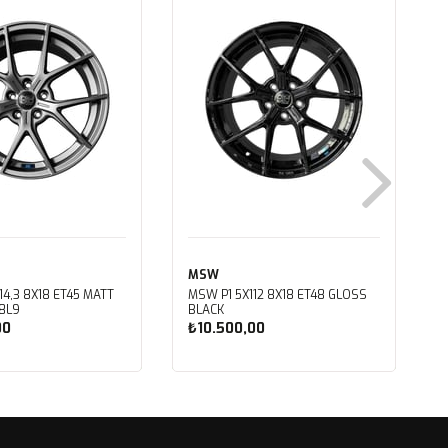
MSW
14,3 8X18 ET45 MATT
MSW P1 5X112 8X18 ET48 GLOSS
18L9
BLACK
00
₺10.500,00
ete Ekle
Sepete Ekle