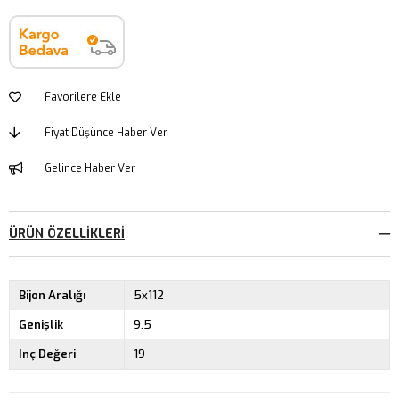
Favorilere Ekle
Fiyat Düşünce Haber Ver
Gelince Haber Ver
ÜRÜN ÖZELLIKLERI
Bijon Aralığı
5x112
Genişlik
9.5
Inç Değeri
19