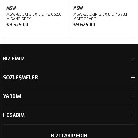
MSW
MSW
MSW-85 5X112 8X18 ET48 66,56
MSW-85 5X114,3 8X18 ET45 73,1
MISANO GREY
MATT GRAFIT
₺9.625,00
₺9.625,00
Sepete Ekle
Sepete Ekle
BİZ KİMİZ
SÖZLEŞMELER
YARDIM
HESABIM
BIZI TAKIP EDIN