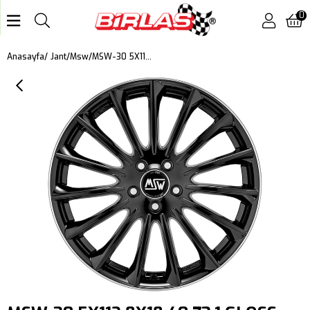
0
MSW-30 5X112 8X18 40 73,1 GLOSS BLACK/DL
Anasayfa
Jant
Msw