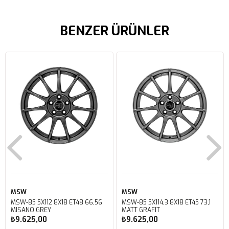
BENZER ÜRÜNLER
MSW
MSW
MSW-85 5X112 8X18 ET48 66,56
MSW-85 5X114,3 8X18 ET45 73,1
MISANO GREY
MATT GRAFIT
₺9.625,00
₺9.625,00