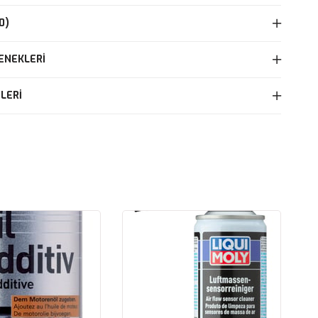
0)
ENEKLERI
LERI