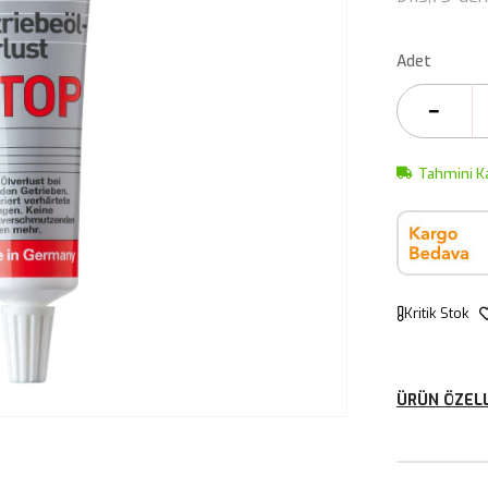
Adet
Tahmini K
Kritik Stok
ÜRÜN ÖZELL