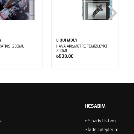
Y
LIQUI MOLY
KATKISI 200ML
HAVA AKIŞMETRE TEMİZLEYİCİ
200ML
₺530,00
ete Ekle
Sepete Ekle
HESABIM
z
> Sipariş Listem
> İade Taleplerim