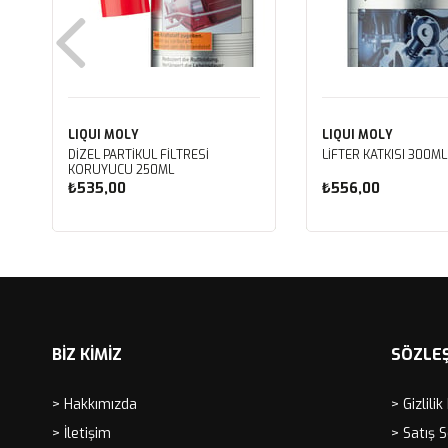
LIQUI MOLY
LIQUI MOLY
DİZEL PARTİKÜL FİLTRESİ
LİFTER KATKISI 300ML
KORUYUCU 250ML
₺535,00
₺556,00
Sepete Ekle
Sepete Ekle
BİZ KİMİZ
SÖZLE
> Hakkımızda
> Gizlilik
> İletişim
> Satış 