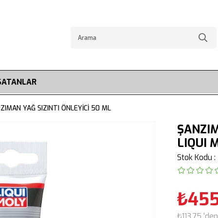
SATANLAR
ZIMAN YAĞ SIZINTI ÖNLEYİCİ 50 ML
ŞANZIM
LIQUI 
Stok Kodu
₺455
₺113,75
'den