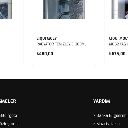
LIQUI MOLY
LIQUI MOL
RADYATOR TEMİZLEYİCİ 300ML
MOS2 YAĞ 
₺480,00
₺675,00
Sepete Ekle
Sep
ŞMELER
YARDIM
 Bildirgesi
> Banka Bilgilerimi
Sözleşmesi
> Sipariş Takip