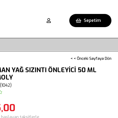
Sepetim
< < Önceki Sayfaya Dön
AN YAĞ SIZINTI ÖNLEYİCİ 50 ML
MOLY
(1042)
,00
 başlayan taksitlerle