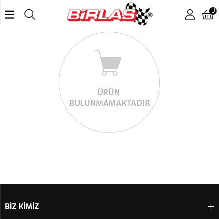
0
BİZ KİMİZ