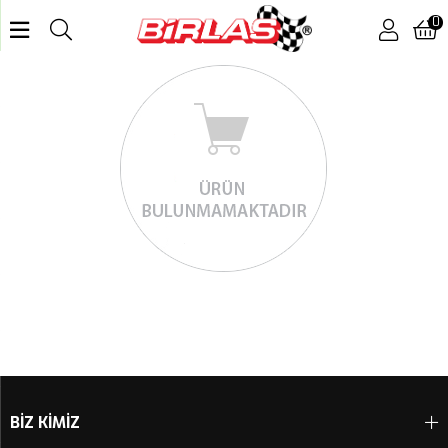
0
BİZ KİMİZ