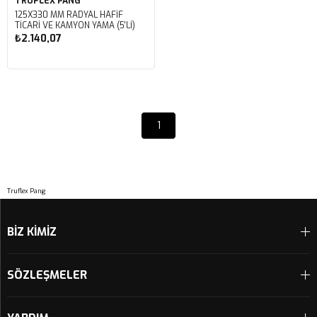
TRUFLEX PANG
125X330 MM RADYAL HAFİF
TİCARİ VE KAMYON YAMA (5'Lİ)
₺2.140,07
1
Truflex Pang
BİZ KİMİZ
SÖZLEŞMELER