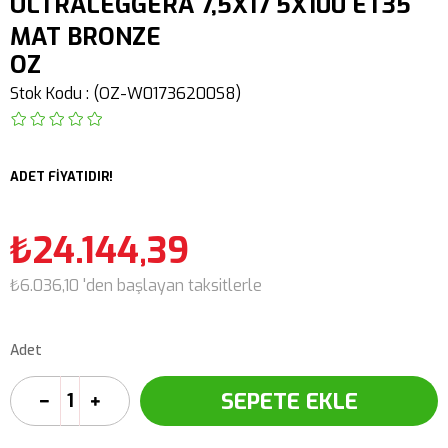
ULTRALEGGERA 7,5X17 5X100 ET35
MAT BRONZE
OZ
Stok Kodu
(OZ-W01736200S8)
ADET FİYATIDIR!
₺24.144,39
₺6.036,10
'den başlayan taksitlerle
Adet