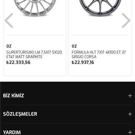
OZ
OZ
SUPERTURISMO LM 7,5X17 5X120
FORMULA HLT 7X17 4X100 ET 37
ET47 MATT GRAPHITE
GRIGIO CORSA
₺22.333,56
₺22.937,16
Sepete Ekle
Sepete Ekle
BİZ KİMİZ
SÖZLEŞMELER
YARDIM