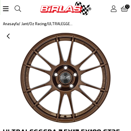
0
ULTRALEGGERA 7,5X17 5X100 ET35 MAT BRONZE
Anasayfa
Jant
Oz Racing