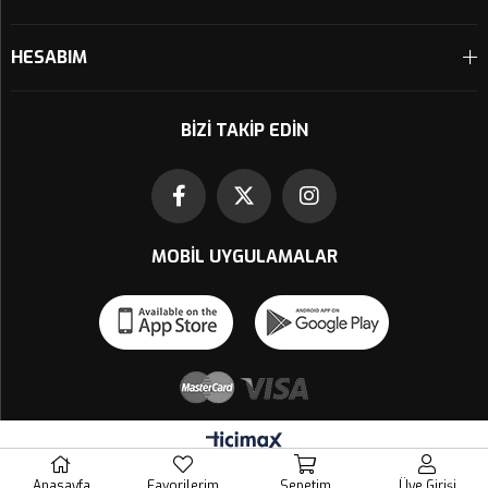
HESABIM
BIZI TAKIP EDIN
MOBIL UYGULAMALAR
Anasayfa
Favorilerim
Sepetim
Üye Girişi