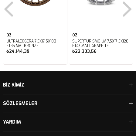
OZ
OZ
ULTRALEGGERA 7,5X17 5X100
SUPERTURISMO LM 7,5X17 5X120
ET35 MAT BRONZE
ET47 MATT GRAPHITE
₺24.144,39
₺22.333,56
Sepete Ekle
Sepete Ekle
BİZ KİMİZ
SÖZLEŞMELER
YARDIM