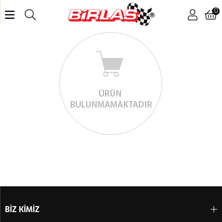
0
BİZ KİMİZ