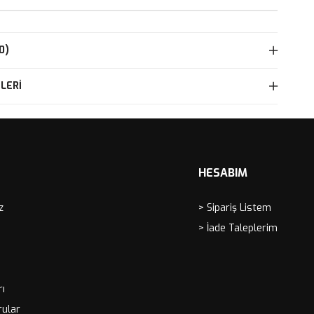
0)
LERI
HESABIM
z
> Sipariş Listem
> İade Taleplerim
rı
rular