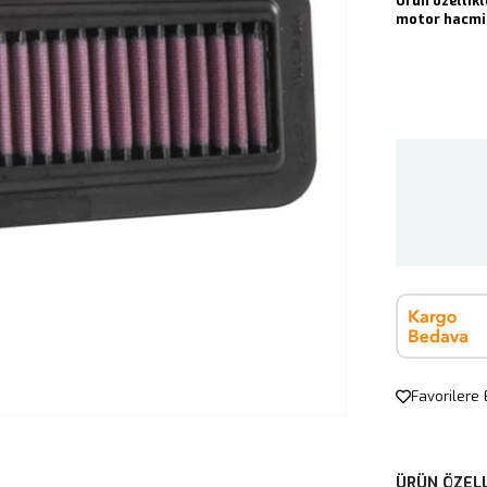
Ürün özellikl
motor hacmin
Favorilere 
ÜRÜN ÖZELL