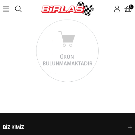
0
BİZ KİMİZ