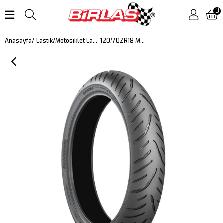
0
120/70ZR18 M/C 59W Battlax T32 Motosiklet Ön Lastiği (2024)
Anasayfa
Lastik
Motosiklet Lastiği