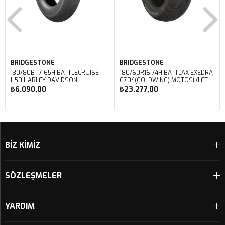
BRIDGESTONE
BRIDGESTONE
130/80B-17 65H BATTLECRUISE
180/60R16 74H BATTLAX EXEDRA
H50 HARLEY DAVIDSON
G704(GOLDWING) MOTOSIKLET
MOTOSIKLET ÖN LASTIĞI (2023)
ARKA LASTIĞI (2025)
₺6.090,00
₺23.277,00
Sepete Ekle
Sepete Ekle
BİZ KİMİZ
SÖZLEŞMELER
YARDIM