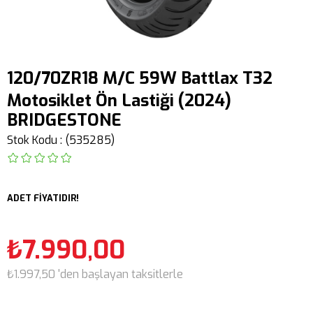
120/70ZR18 M/C 59W Battlax T32
Motosiklet Ön Lastiği (2024)
BRIDGESTONE
Stok Kodu
(535285)
ADET FİYATIDIR!
₺7.990,00
₺1.997,50
'den başlayan taksitlerle