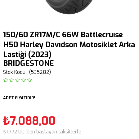
150/60 ZR17M/C 66W Battlecruıse
H50 Harley Davıdson Motosiklet Arka
Lastiği (2023)
BRIDGESTONE
Stok Kodu
(535282)
ADET FİYATIDIR!
₺7.088,00
₺1.772,00
'den başlayan taksitlerle