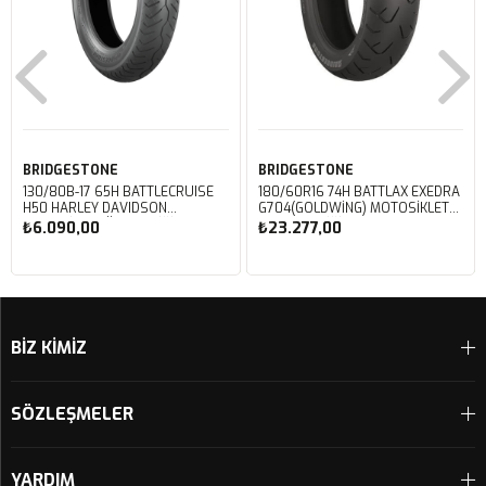
BRIDGESTONE
BRIDGESTONE
130/80B-17 65H BATTLECRUISE
180/60R16 74H BATTLAX EXEDRA
H50 HARLEY DAVIDSON
G704(GOLDWING) MOTOSIKLET
MOTOSIKLET ÖN LASTIĞI (2023)
ARKA LASTIĞI (2025)
₺6.090,00
₺23.277,00
Sepete Ekle
Sepete Ekle
BİZ KİMİZ
SÖZLEŞMELER
YARDIM