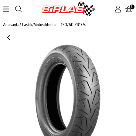
0
150/60 ZR17M/C 66W Battlecruıse H50 Harley Davıdson Motosiklet Arka Lastiği (2023)
Anasayfa
Lastik
Motosiklet Lastiği