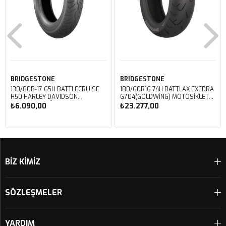
BRIDGESTONE
BRIDGESTONE
130/80B-17 65H BATTLECRUISE
180/60R16 74H BATTLAX EXEDRA
H50 HARLEY DAVIDSON
G704(GOLDWING) MOTOSIKLET
MOTOSIKLET ÖN LASTIĞI (2023)
ARKA LASTIĞI (2025)
₺6.090,00
₺23.277,00
Sepete Ekle
Sepete Ekle
BİZ KİMİZ
SÖZLEŞMELER
YARDIM