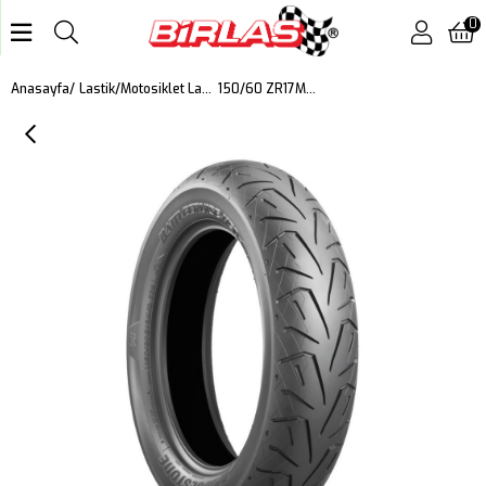
0
150/60 ZR17M/C 66W Battlecruıse H50 Harley Davıdson Motosiklet Arka Lastiği (2024)
Anasayfa
Lastik
Motosiklet Lastiği