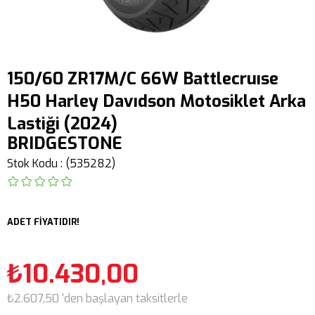
150/60 ZR17M/C 66W Battlecruıse
H50 Harley Davıdson Motosiklet Arka
Lastiği (2024)
BRIDGESTONE
Stok Kodu
(535282)
ADET FİYATIDIR!
₺10.430,00
₺2.607,50
'den başlayan taksitlerle