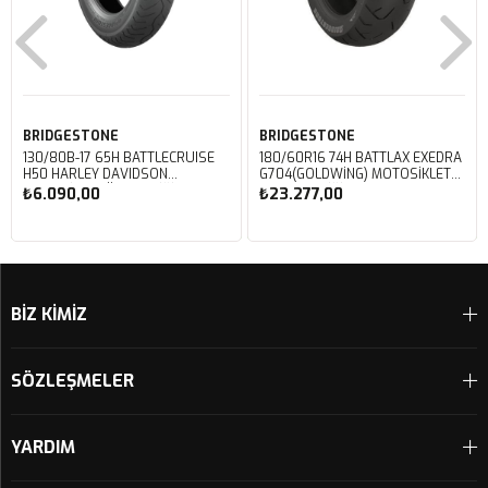
BRIDGESTONE
BRIDGESTONE
130/80B-17 65H BATTLECRUISE
180/60R16 74H BATTLAX EXEDRA
H50 HARLEY DAVIDSON
G704(GOLDWING) MOTOSIKLET
MOTOSIKLET ÖN LASTIĞI (2023)
ARKA LASTIĞI (2025)
₺6.090,00
₺23.277,00
Sepete Ekle
Sepete Ekle
BİZ KİMİZ
SÖZLEŞMELER
YARDIM