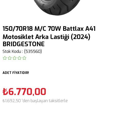
150/70R18 M/C 70W Battlax A41
Motosiklet Arka Lastiği (2024)
BRIDGESTONE
Stok Kodu
(535560)
ADET FİYATIDIR!
₺6.770,00
₺1.692,50
'den başlayan taksitlerle