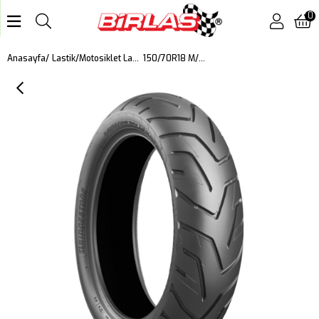
0
150/70R18 M/C 70W Battlax A41 Motosiklet Arka Lastiği (2024)
Anasayfa
Lastik
Motosiklet Lastiği