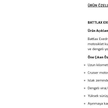
ÜRÜN ÖZELL
BATTLAX EX
Ürün Açıkla
Battlax Exed
motosiklet kul
ve dengeli yo
Öne Çıkan Öz
Uzun kilomet
Cruiser motosi
Islak zeminde
Dengeli viraj 
Yüksek sürüş
Aşınmaya karş