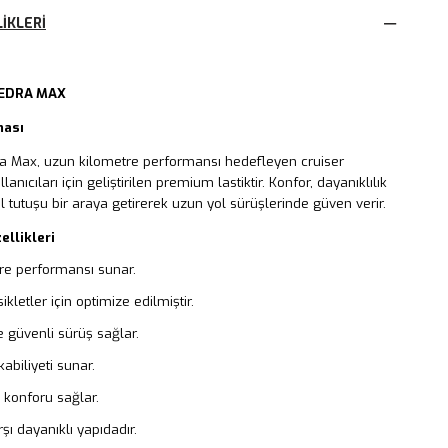
IKLERI
EDRA MAX
ması
ra Max, uzun kilometre performansı hedefleyen cruiser
lanıcıları için geliştirilen premium lastiktir. Konfor, dayanıklılık
l tutuşu bir araya getirerek uzun yol sürüşlerinde güven verir.
ellikleri
re performansı sunar.
kletler için optimize edilmiştir.
 güvenli sürüş sağlar.
kabiliyeti sunar.
 konforu sağlar.
ı dayanıklı yapıdadır.