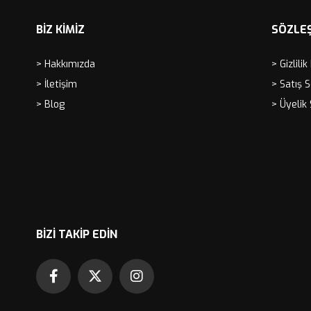
BİZ KİMİZ
SÖZLE
> Hakkımızda
> Gizlilik
> İletişim
> Satış 
> Blog
> Üyelik
BIZI TAKIP EDIN