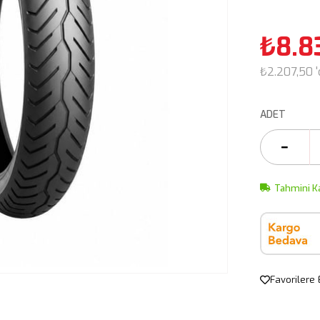
₺8.8
₺2.207,50
ADET
Tahmini K
Favorilere 