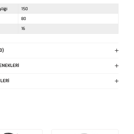
liği
150
80
16
0)
ENEKLERI
LERI