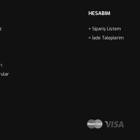
HESABIM
z
> Sipariş Listem
> İade Taleplerim
rı
rular