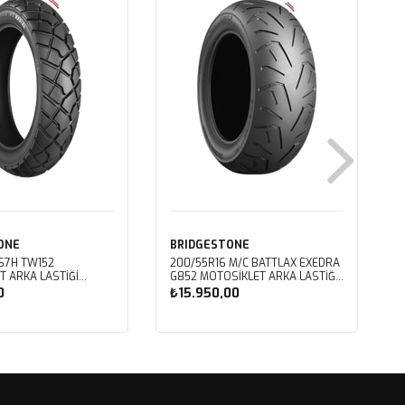
ONE
BRIDGESTONE
 67H TW152
200/55R16 M/C BATTLAX EXEDRA
T ARKA LASTIĞI
G852 MOTOSIKLET ARKA LASTIĞI
(2024)
L
0
₺15.950,00
ete Ekle
Sepete Ekle