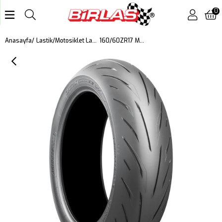
0
160/60ZR17 M/C 69W Battlax S22 Motosiklet Arka Lastiği (2025)
Anasayfa
Lastik
Motosiklet Lastiği