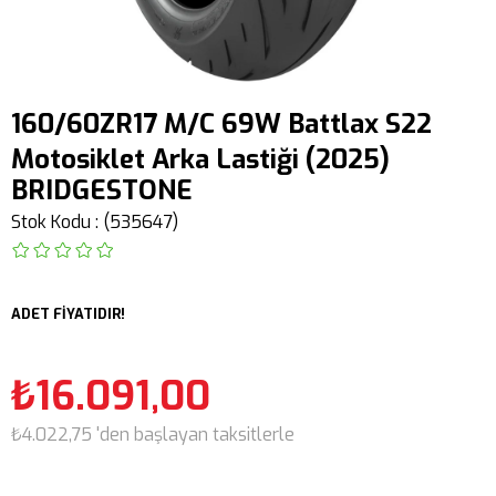
160/60ZR17 M/C 69W Battlax S22
Motosiklet Arka Lastiği (2025)
BRIDGESTONE
Stok Kodu
(535647)
ADET FİYATIDIR!
₺16.091,00
₺4.022,75
'den başlayan taksitlerle