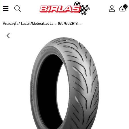
0
160/60ZR18 M/C 70W Battlax T32 Motosiklet Arka Lastiği (2025)
Anasayfa
Lastik
Motosiklet Lastiği