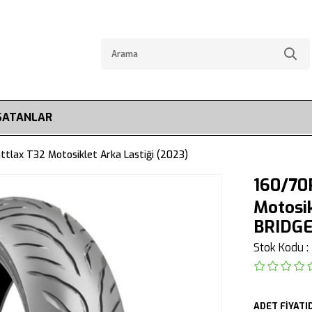
SATANLAR
tlax T32 Motosiklet Arka Lastiği (2023)
160/70
Motosik
BRIDG
Stok Kodu
ADET FİYATID