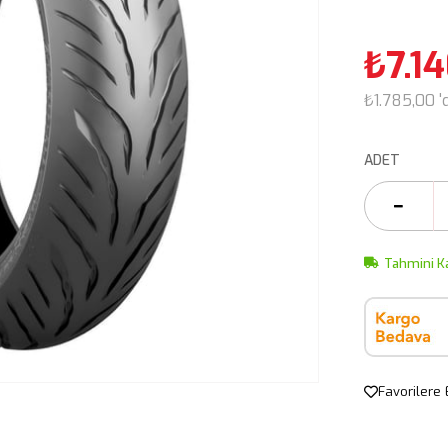
₺7.1
₺1.785,00
'
ADET
Tahmini K
Favorilere 