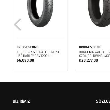
BRIDGESTONE
BRIDGESTONE
130/80B-17 65H BATTLECRUISE
180/60R16 74H BATT
H50 HARLEY DAVIDSON
G704(GOLDWING) MOTOSIKLET
MOTOSIKLET ÖN LASTIĞI (2023)
ARKA LASTIĞI (2025)
₺6.090,00
₺23.277,00
Sepete Ekle
Sepete Ekle
BİZ KİMİZ
SÖZLE