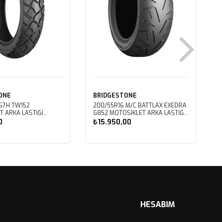
ONE
BRIDGESTONE
 67H TW152
200/55R16 M/C BATTLAX EXEDRA
T ARKA LASTIĞI
G852 MOTOSIKLET ARKA LASTIĞI
(2024)
L
0
₺15.950,00
ete Ekle
Sepete Ekle
HESABIM