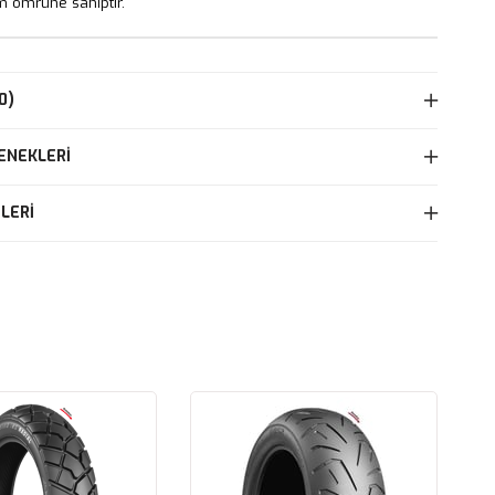
m ömrüne sahiptir.
0)
ENEKLERI
LERI