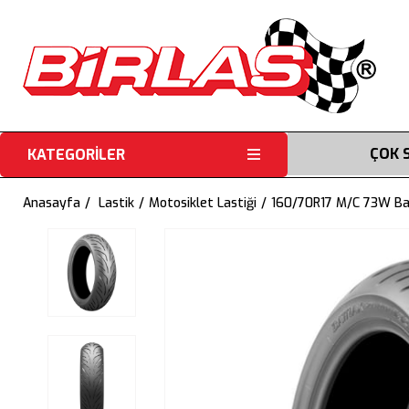
ÇOK 
KATEGORİLER
Anasayfa
Lastik
Motosiklet Lastiği
160/70R17 M/C 73W Bat