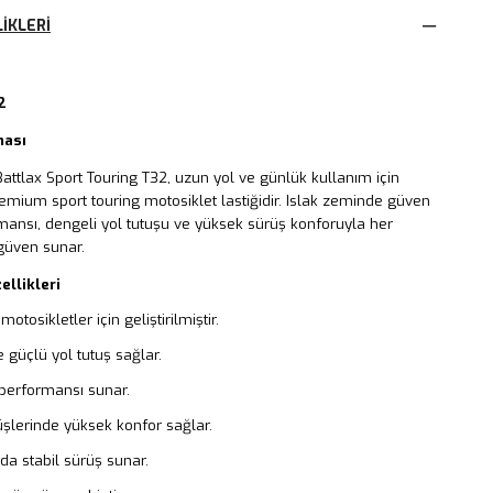
IKLERI
2
ması
attlax Sport Touring T32, uzun yol ve günlük kullanım için
premium sport touring motosiklet lastiğidir. Islak zeminde güven
mansı, dengeli yol tutuşu ve yüksek sürüş konforuyla her
güven sunar.
ellikleri
motosikletler için geliştirilmiştir.
 güçlü yol tutuş sağlar.
 performansı sunar.
şlerinde yüksek konfor sağlar.
da stabil sürüş sunar.