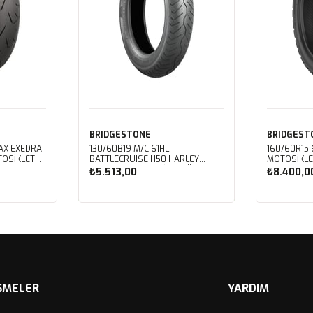
BRIDGESTONE
BRIDGEST
LAX EXEDRA
130/60B19 M/C 61HL
160/60R15
BATTLECRUISE H50 HARLEY
MOTOSIKLE
DAVIDSON MOTOSIKLET ÖN
(2024)
₺5.513,00
₺8.400,0
LASTIĞI (2023)
Sepete Ekle
Sep
ŞMELER
YARDIM