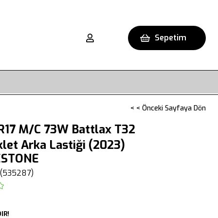
Sepetim
< < Önceki Sayfaya Dön
R17 M/C 73W Battlax T32
let Arka Lastiği (2023)
ESTONE
(535287)
IR!