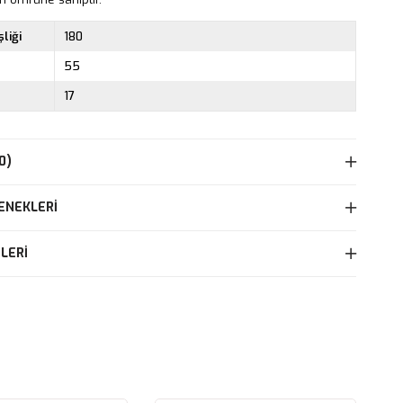
liği
180
55
17
0)
ENEKLERI
LERI