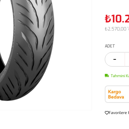
₺10.
₺2.570,00
ADET
Tahmini K
Favorilere 