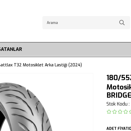
SATANLAR
ttlax T32 Motosiklet Arka Lastiği (2024)
180/55
Motosik
BRIDG
Stok Kodu
ADET FİYATID