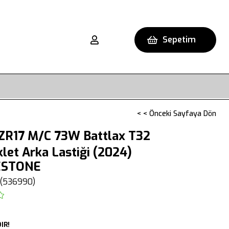
Sepetim
< < Önceki Sayfaya Dön
ZR17 M/C 73W Battlax T32
let Arka Lastiği (2024)
ESTONE
(536990)
IR!