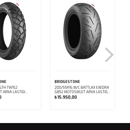
ONE
BRIDGESTONE
 67H TW152
200/55R16 M/C BATTLAX EXEDRA
T ARKA LASTIĞI
G852 MOTOSIKLET ARKA LASTIĞI
(2024)
L
0
₺15.950,00
ete Ekle
Sepete Ekle