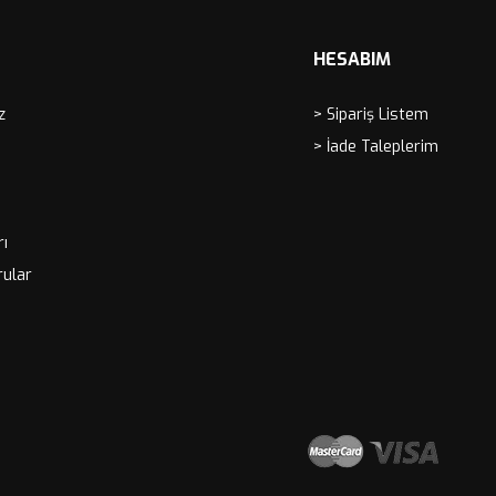
HESABIM
z
> Sipariş Listem
> İade Taleplerim
rı
rular