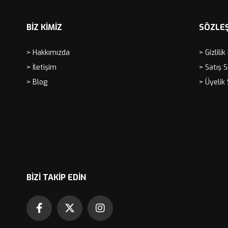
BİZ KİMİZ
SÖZLE
> Hakkımızda
> Gizlilik
> İletişim
> Satış 
> Blog
> Üyelik
BIZI TAKIP EDIN