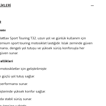
IKLERI
2
ması
attlax Sport Touring T32, uzun yol ve günlük kullanım için
premium sport touring motosiklet lastiğidir. Islak zeminde güven
mansı, dengeli yol tutuşu ve yüksek sürüş konforuyla her
güven sunar.
ellikleri
motosikletler için geliştirilmiştir.
 güçlü yol tutuş sağlar.
 performansı sunar.
şlerinde yüksek konfor sağlar.
da stabil sürüş sunar.
m ömrüne sahiptir.