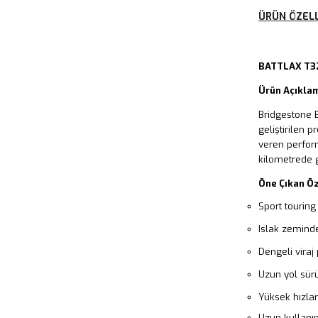
ÜRÜN ÖZELL
BATTLAX T3
Ürün Açıkla
Bridgestone B
geliştirilen 
veren perfor
kilometrede 
Öne Çıkan Öz
Sport touring 
Islak zeminde
Dengeli viraj
Uzun yol sürü
Yüksek hızlar
Uzun kullanı