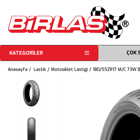
ÇOK 
KATEGORİLER
Anasayfa
Lastik
Motosiklet Lastiği
180/55ZR17 M/C 73W Ba