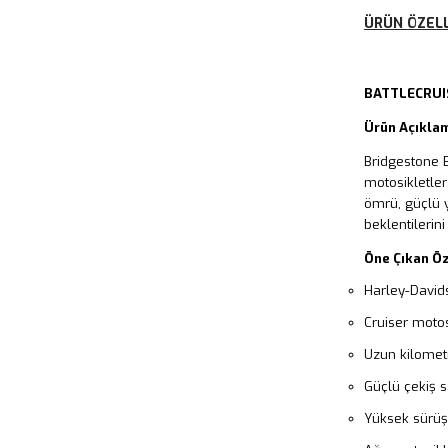
ÜRÜN ÖZELL
BATTLECRUI
Ürün Açıkla
Bridgestone 
motosikletler
ömrü, güçlü y
beklentilerini 
Öne Çıkan Öz
Harley-David
Cruiser motosik
Uzun kilomet
Güçlü çekiş s
Yüksek sürüş