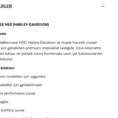
IKLERI
SE H50 (HARLEY-DAVIDSON)
ması
Battlecruise H50, Harley-Davidson ve büyük hacimli cruiser
 için geliştirilen premium motosiklet lastiğidir. Uzun kilometre
ol tutuşu ve yüksek sürüş konforuyla uzun yol kullanıcılarının
karşılar.
ellikleri
son modelleri için uygundur.
letler için geliştirilmiştir.
re performansı sunar.
ağlar.
 konforu sunar.