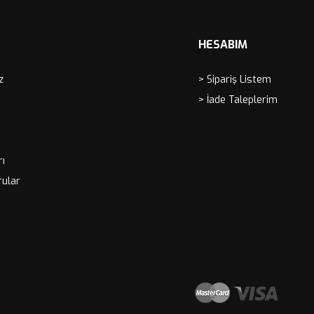
HESABIM
z
> Sipariş Listem
> İade Taleplerim
rı
rular