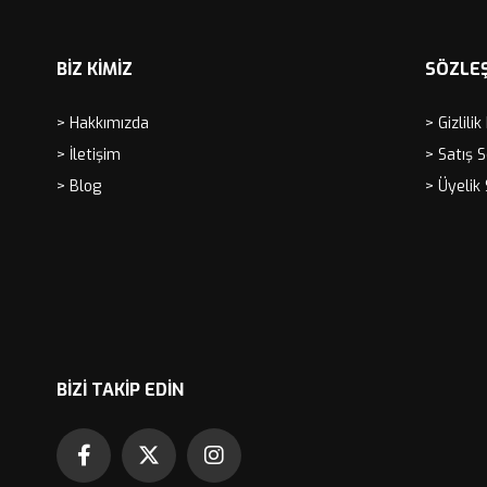
BİZ KİMİZ
SÖZLE
> Hakkımızda
> Gizlilik
> İletişim
> Satış 
> Blog
> Üyelik
BIZI TAKIP EDIN