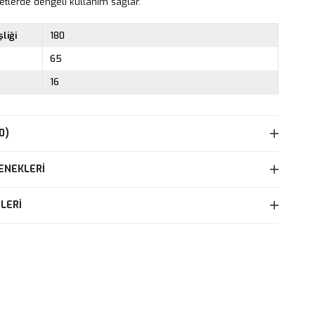
etlerde dengeli kullanım sağlar.
liği
180
65
16
0)
ENEKLERI
LERI