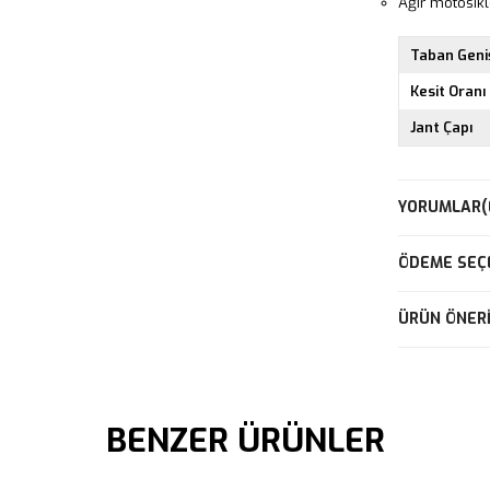
Ağır motosikl
Taban Geniş
Kesit Oranı
Jant Çapı
YORUMLAR
(
ÖDEME SEÇ
ÜRÜN ÖNERI
BENZER ÜRÜNLER