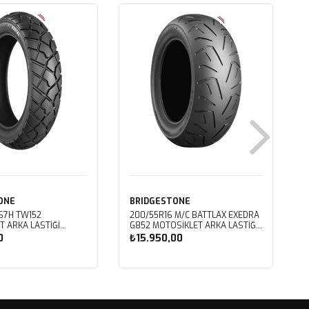
ONE
BRIDGESTONE
 67H TW152
200/55R16 M/C BATTLAX EXEDRA
T ARKA LASTIĞI
G852 MOTOSIKLET ARKA LASTIĞI
(2024)
L
0
₺15.950,00
ete Ekle
Sepete Ekle