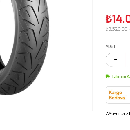
₺14.
₺3.520,00
ADET
Tahmini K
Favorilere 