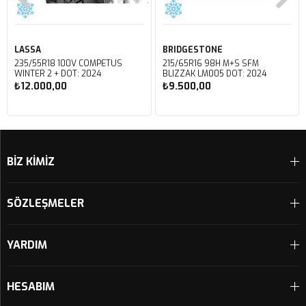
LASSA
BRIDGESTONE
235/55R18 100V COMPETUS
215/65R16 98H M+S SFM
WINTER 2 + DOT: 2024
BLIZZAK LM005 DOT: 2024
₺12.000,00
₺9.500,00
Sepete Ekle
Sepete Ekle
BİZ KİMİZ
SÖZLEŞMELER
YARDIM
HESABIM