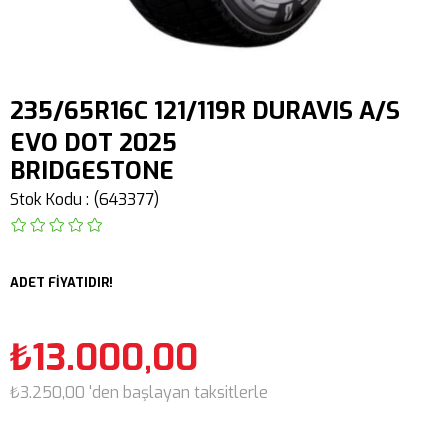
235/65R16C 121/119R DURAVIS A/S
EVO DOT 2025
BRIDGESTONE
Stok Kodu
(643377)
ADET FİYATIDIR!
₺13.000,00
₺3.250,00
'den başlayan taksitlerle