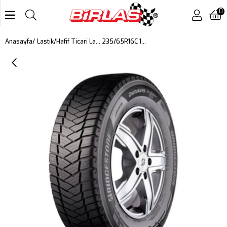
0
235/65R16C 121/119R DURAVIS A/S EVO DOT 2025
Anasayfa
Lastik
Hafif Ticari Lastik