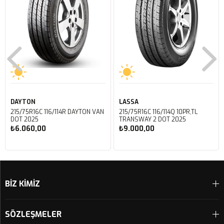
DAYTON
LASSA
215/75R16C 116/114R DAYTON VAN
215/75R16C 116/114Q 10PR,TL
DOT 2025
TRANSWAY 2 DOT 2025
₺6.060,00
₺9.000,00
Sepete Ekle
Sepete Ekle
BİZ KİMİZ
SÖZLEŞMELER