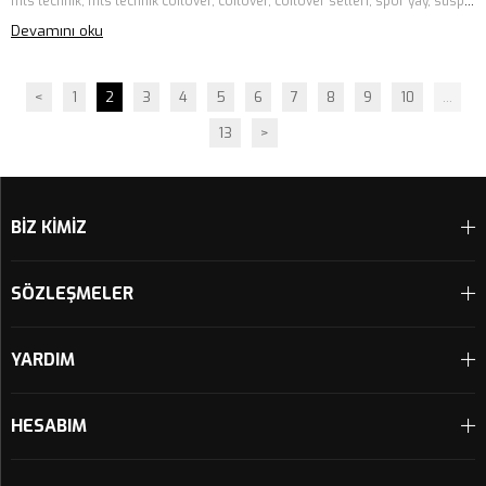
mts technik, mts technik coilover, coilover, coilover setleri, spor yay, süspansiyon, amortisör
Devamını oku
<
1
2
3
4
5
6
7
8
9
10
...
13
>
BİZ KİMİZ
SÖZLEŞMELER
YARDIM
HESABIM