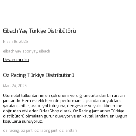
Eibach Yay Türkiye Distribütörü
Nisan 16, 2025
eibach yay, spor yay, eibach
Devamını oku
Oz Racing Türkiye Distribütörü
Mart 24, 2025
Otomobil tutkunlarının en çok önem verdiği unsurlardan biri aracın
jantlarıdır. Hem estetik hem de performans açısından büyük fark
yaratan jantlar, aracın yol tutuşuna, dengesine ve yakıt tüketimine
doğrudan etki eder. BirlasShop olarak, Oz Racing jantlarının Türkiye
distribütörü olmaktan gurur duyuyor ve en kaliteli jantları, en uygun
koşullarla sunuyoruz.
oz racing, oz jant, oz racing jant, oz jantları