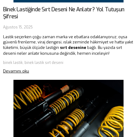
Binek Lastiğinde Sırt Deseni Ne Anlatır? Yol Tutuşun
Şifresi
Ağustos 15, 2025
Lastik seçerken çoğu zaman marka ve ebatlara odaklanıyoruz; oysa
güvenli frenleme, viraj dengesi, ıslak zeminde hâkimiyet ve hatta yakıt
tüketimi, büyük ölçüde lastiğin
sırt desenine
bağlı. Bu yazıda sırt
deseni neler anlatır konusuna değindik, hemen inceleyin!
binek lastik, binek lastik sırt deseni
Devamını oku