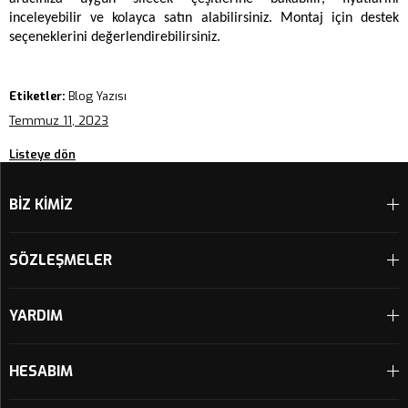
inceleyebilir ve kolayca satın alabilirsiniz. Montaj için destek 
seçeneklerini değerlendirebilirsiniz. 
Etiketler:
Blog Yazısı
Temmuz 11, 2023
Listeye dön
BİZ KİMİZ
SÖZLEŞMELER
YARDIM
HESABIM