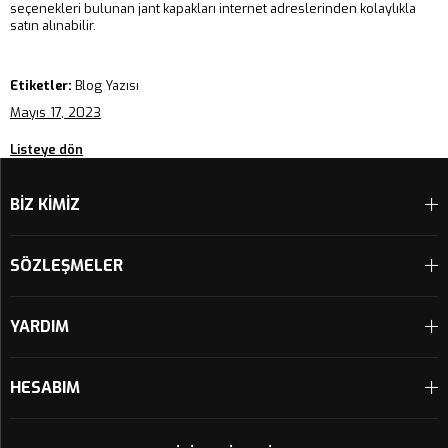
seçenekleri bulunan jant kapakları internet adreslerinden kolaylıkla
satın alınabilir.
Etiketler:
Blog Yazısı
Mayıs 17, 2023
Listeye dön
BİZ KİMİZ
SÖZLEŞMELER
YARDIM
HESABIM