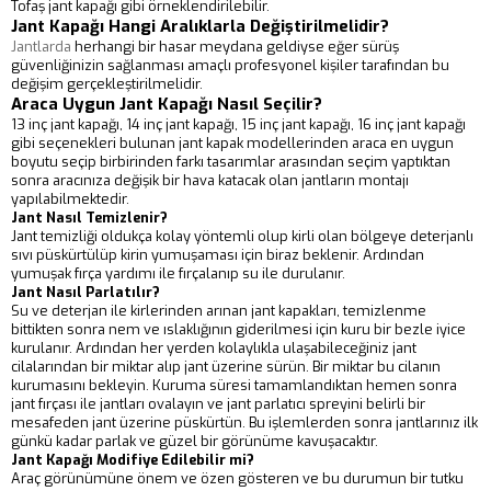
Tofaş jant kapağı gibi örneklendirilebilir.
Jant Kapağı Hangi Aralıklarla Değiştirilmelidir?
Jantlarda
herhangi bir hasar meydana geldiyse eğer sürüş
güvenliğinizin sağlanması amaçlı profesyonel kişiler tarafından bu
değişim gerçekleştirilmelidir.
Araca Uygun Jant Kapağı Nasıl Seçilir?
13 inç jant kapağı, 14 inç jant kapağı, 15 inç jant kapağı, 16 inç jant kapağı
gibi seçenekleri bulunan jant kapak modellerinden araca en uygun
boyutu seçip birbirinden farkı tasarımlar arasından seçim yaptıktan
sonra aracınıza değişik bir hava katacak olan jantların montajı
yapılabilmektedir.
Jant Nasıl Temizlenir?
Jant temizliği oldukça kolay yöntemli olup kirli olan bölgeye deterjanlı
sıvı püskürtülüp kirin yumuşaması için biraz beklenir. Ardından
yumuşak fırça yardımı ile fırçalanıp su ile durulanır.
Jant Nasıl Parlatılır?
Su ve deterjan ile kirlerinden arınan jant kapakları, temizlenme
bittikten sonra nem ve ıslaklığının giderilmesi için kuru bir bezle iyice
kurulanır. Ardından her yerden kolaylıkla ulaşabileceğiniz jant
cilalarından bir miktar alıp jant üzerine sürün. Bir miktar bu cilanın
kurumasını bekleyin. Kuruma süresi tamamlandıktan hemen sonra
jant fırçası ile jantları ovalayın ve jant parlatıcı spreyini belirli bir
mesafeden jant üzerine püskürtün. Bu işlemlerden sonra jantlarınız ilk
günkü kadar parlak ve güzel bir görünüme kavuşacaktır.
Jant Kapağı Modifiye Edilebilir mi?
Araç görünümüne önem ve özen gösteren ve bu durumun bir tutku