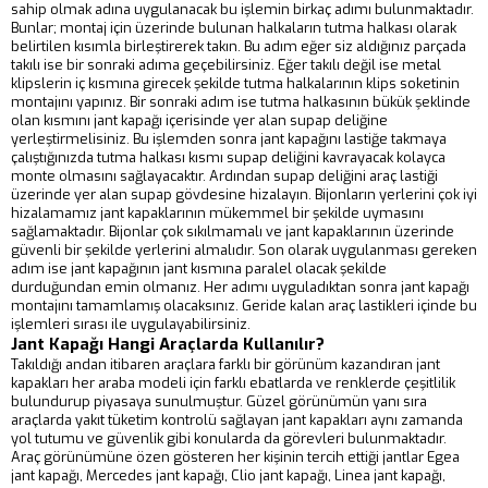
sahip olmak adına uygulanacak bu işlemin birkaç adımı bulunmaktadır.
Bunlar; montaj için üzerinde bulunan halkaların tutma halkası olarak
belirtilen kısımla birleştirerek takın. Bu adım eğer siz aldığınız parçada
takılı ise bir sonraki adıma geçebilirsiniz. Eğer takılı değil ise metal
klipslerin iç kısmına girecek şekilde tutma halkalarının klips soketinin
montajını yapınız. Bir sonraki adım ise tutma halkasının bükük şeklinde
olan kısmını jant kapağı içerisinde yer alan supap deliğine
yerleştirmelisiniz. Bu işlemden sonra jant kapağını lastiğe takmaya
çalıştığınızda tutma halkası kısmı supap deliğini kavrayacak kolayca
monte olmasını sağlayacaktır. Ardından supap deliğini araç lastiği
üzerinde yer alan supap gövdesine hizalayın. Bijonların yerlerini çok iyi
hizalamamız jant kapaklarının mükemmel bir şekilde uymasını
sağlamaktadır. Bijonlar çok sıkılmamalı ve jant kapaklarının üzerinde
güvenli bir şekilde yerlerini almalıdır. Son olarak uygulanması gereken
adım ise jant kapağının jant kısmına paralel olacak şekilde
durduğundan emin olmanız. Her adımı uyguladıktan sonra jant kapağı
montajını tamamlamış olacaksınız. Geride kalan araç lastikleri içinde bu
işlemleri sırası ile uygulayabilirsiniz.
Jant Kapağı Hangi Araçlarda Kullanılır?
Takıldığı andan itibaren araçlara farklı bir görünüm kazandıran jant
kapakları her araba modeli için farklı ebatlarda ve renklerde çeşitlilik
bulundurup piyasaya sunulmuştur. Güzel görünümün yanı sıra
araçlarda yakıt tüketim kontrolü sağlayan jant kapakları aynı zamanda
yol tutumu ve güvenlik gibi konularda da görevleri bulunmaktadır.
Araç görünümüne özen gösteren her kişinin tercih ettiği jantlar Egea
jant kapağı, Mercedes jant kapağı, Clio jant kapağı, Linea jant kapağı,