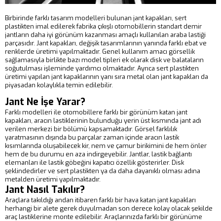
Birbirinde farklı tasarım modelleri bulunan jant kapakları, sert
plastikten imal edilerek fabrika çıkışlı otomobillerin standart demir
jantların daha iyi görünüm kazanması amaçlı kullanılan araba lastiği
parçasıdır. Jant kapakları, değişik tasarımlarının yanında farklı ebat ve
renklerde üretimi yapılmaktadır. Genel kullanım amacı görsellik
sağlamasıyla birlikte bazı model tipleri ek olarak disk ve balataların
soğutulması işleminde yardımcı olmaktadır. Ayrıca sert plastikten
üretimi yapılan jant kapaklarının yanı sıra metal olan jant kapakları da
piyasadan kolaylıkla temin edilebilir.
Jant Ne İşe Yarar?
Farklı modelleri ile otomobillere farklı bir görünüm katan jant
kapakları, aracın lastiklerinin bulunduğu yerin üst kısmında jant adı
verilen merkezi bir bölümü kapsamaktadır. Görsel farklılık
yaratmasının dışında bu parçalar zaman içinde aracın lastik
kısımlarında oluşabilecek kir, nem ve çamur birikimini de hem önler
hem de bu durumu en aza indirgeyebilir. Jantlar, lastik bağlantı
elemanları ile lastik göbeğini kapatıcı özellik gösterirler. Disk
şeklindedirler ve sert plastikten ya da daha dayanıklı olması adına
metalden üretimi yapılmaktadır.
Jant Nasıl Takılır?
Araçlara takıldığı andan itibaren farklı bir hava katan jant kapakları
herhangi bir alete gerek duyulmadan son derece kolay olacak şekilde
araç lastiklerine monte edilebilir. Araçlarınızda farklı bir görünüme