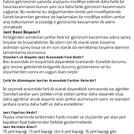
haline gelmesinin yanında araçlarını modifiye ederek daha farklı bir
hava kazanmasını bunun yanı sıra daha farklı görünüm kazanmasını
sağlarlar. Bu nedenle bu değişimlerden biride jant modifiyeleridir.
Gerek tasarımları gerekse de kaplamaları ile modifiye edilen jantlar
araç tutkunlarının arzuladığı o görünüme kavuşmanın ilk adımı
olmaktadır.
Jant Nasıl Boyanır?
Kirliliğinden arındırılan jantlar farkı bir görünüm kazanması adına sprey
boyalar ile boyanabilirler. Bu işlem için ilk olarak astar boyama
ardından sprey boya ve en son olarak da verniklenip boyama işlemini
tamamlamış olursunuz.
Standart ve Alaşımlı Jant Arasındaki Fark Nedir?
İkisi arasındaki en büyük fark dayanıklılık oranlarıdır. Esneklik durumu
göz önüne getirilerek kırılganlık durumu gözlemlenir ve bu
ölçümlerden sonra en uygun olanı seçilir.
Çelik Ve Alüminyum Jantlar Arasındaki Farklar Nelerdir?
İki seçenek arasındaki fark ilk olarak dayanıklılık sonrasında ise ağırlıktır.
Standart jantlar yani çelikten imal edilen jantlar daha dayanıklı olup
daha ağırdırlar ancak alaşımlı olan jantlar alüminyum içerir ve standart
jantlara oranla daha hafif ve daha esnektirler.
Jant Fiyatları Nedir?
Piyasa ortamında birbirinden Farklı model ve ölçülerde yer alan jant
kapakları fiyat bakımından farklılık göstermektedir.
Jant Nereden Alınır?
15 jant kapağı, 13 jant kapağı, clio 4 jant kapağı, 16 jant kapağı gibi