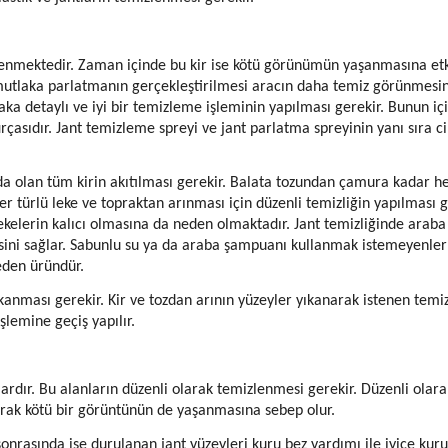
irlenmektedir. Zaman içinde bu kir ise kötü görünümün yaşanmasına etk
 mutlaka parlatmanın gerçekleştirilmesi aracın daha temiz görünmesin
aka detaylı ve iyi bir temizleme işleminin yapılması gerekir. Bunun içi
ırçasıdır. Jant temizleme spreyi ve jant parlatma spreyinin yanı sıra ci
nda olan tüm kirin akıtılması gerekir. Balata tozundan çamura kadar he
er türlü leke ve topraktan arınması için düzenli temizliğin yapılması g
ekelerin kalıcı olmasına da neden olmaktadır. Jant temizliğinde araba
sini sağlar. Sabunlu su ya da araba şampuanı kullanmak istemeyenler
 eden üründür.
 yıkanması gerekir. Kir ve tozdan arının yüzeyler yıkanarak istenen temiz
şlemine geçiş yapılır.
lardır. Bu alanların düzenli olarak temizlenmesi gerekir. Düzenli olara
rak kötü bir görüntünün de yaşanmasına sebep olur.
onrasında ise durulanan jant yüzeyleri kuru bez yardımı ile iyice kuru