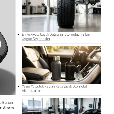
En İyi Fiyata Lastik Değişimi: Otomobiliniz İçin
Uygun Seçenekler
Yazın Yolculuk Keyfini Katlayacak Otomobil
Aksesuarları
r. Bunun
r. Aracın