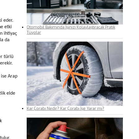
i eder.
e etki
Otomobil Bakımında İşinizi Kolaylaştıracak Pratik
Tüyolar
n ihtiyaç
la da
r türlü
erekir.
 ise Arap
lik elde
Kar Çorabı Nedir? Kar Çorabı İşe Yarar mı?
k
tulur.