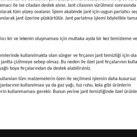
amacı ile ise ciladan destek alınır. Jant cilasının sürülmesi sonrasında
anılarak tüm yüzey ovalanır. İşlem akabinde jant için uygun parlatıcı se
lanılarak jant üzerine püskürtülür. Jant parlatma işlemi böylelikle tam
lıcı kir ve lekenin oluşmaması için mutlaka ayda bir kez temizleme ve
emlerinde kullanılmakta olan sünger ve fırçanın jant temizliği için ol
antta çizilmeye sebep olmaz. Bu neden ile özel jant fırçalarının kull
ağlı boya fırçalarından da destek alabilirsiniz.
kullanılan tüm malzemelerin özen ile seçilmesi işlemin daha kusursuz
anlarının kullanılması ya da gaz yağı, tuz ruhu, kola gibi ürünlerin
erin kullanmaması gerekir. Bunun yerine jant temizliğinde özel ürünle