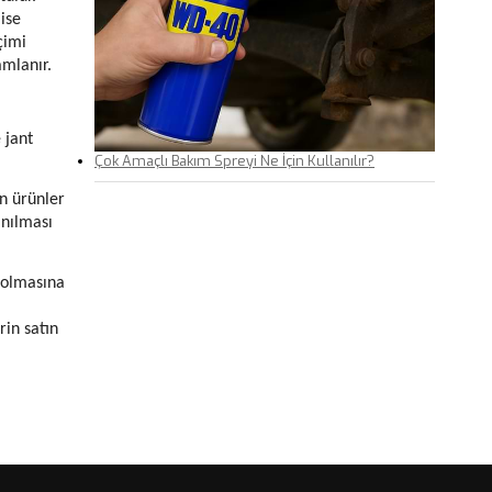
 ise
çimi
amlanır.
 jant
Çok Amaçlı Bakım Spreyi Ne İçin Kullanılır?
an ürünler
anılması
 olmasına
rin satın