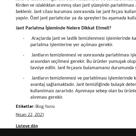
Kirden ve ıslaklıktan arınmış olan jant yüzeyinin parlatılması 
beklenir. Jant cilası kuruması sonrasında ise jant fırçası kull
yapılır. Özel jant parlatıcılar ya da spreyleri bu aşamada kul
Jant Parlatma İşleminde Nelere Dikkat Etmeli?
·
Araçlarda jant ve lastik temizlenmesi işlemlerinde ka
parlatma işlemlerine yer açılması gerekir.
·
Jantların temizlenmesi ve sonrasında parlatılması işl
arasından seçilmesi gerekir. Bu ürünler yumuşak olup j
tavsiye edilir. Jant fırçasını bulamamanız durumunda y
·
Jantların temizlenmesi ve parlatılması işlemlerinde 
avantaj sağlamaktadır. Jant temizliğinde bulaşık deterj
kullanılması zararlıdır. Aşınmaya sebep olan bu ürünl
alınması gerekir.
Etiketler:
Blog Yazısı
Nisan 22, 2021
Listeye dön