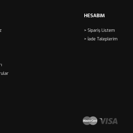
HESABIM
z
> Sipariş Listem
> İade Taleplerim
rı
rular