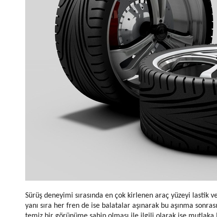
Sürüş deneyimi sırasında en çok kirlenen araç yüzeyi lastik ve
yanı sıra her fren de ise balatalar aşınarak bu aşınma sonrasın
temiz bir görünüme sahip olması ile ilgili olarak ise mutlaka 