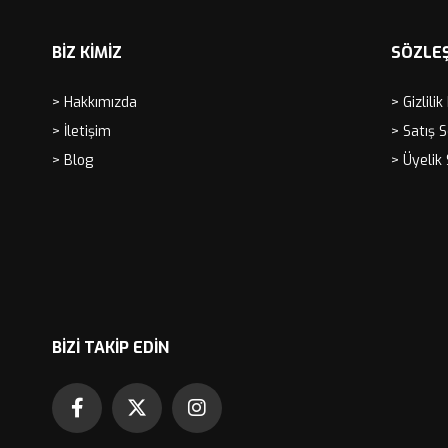
BİZ KİMİZ
SÖZLE
> Hakkımızda
> Gizlilik
> İletişim
> Satış 
> Blog
> Üyelik
BIZI TAKIP EDIN