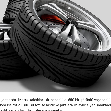
 jantlardır. Maruz kaldıkları kir nedeni ile kötü bir görüntü yaşanabili
da ise toz oluşur. Bu toz ise lastik ve jantlara kolaylıkla yapışmaktadı
lastik ve jantların temizlenmesi gerekir.