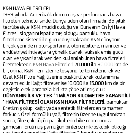
K&N HAVA FİLTRELERİ
1969 yılında Amerika'da kurulmuş ve performans hava
filtreleri teknolojisinde, Dünya lideri olan firmadır. 35 yıllık
tecrübesiyle K&N, mucidi olduğu ve 'Dünyanın En İyi Hava
Filtresi' sloganını ispatlamış olduğu pamuklu hava
filtreleme sistemi ile gurur duymaktadır. K&N dünyanın
birçok yerinde motorsporlarına, otomobillere, marinler ve
endüstriyel ihtiyaçlara yönelik olarak, yüksek emiş gücü
olan ve yıkanılarak yeniden kullanılabilinen hava filtreleri
üretmektedir.
K&N Hava Filtreleri
70.000 ila 80.000 km de
bir, orjinal K&N Temizleme losyonu ile temizlenerek ve
Özel K&N Filtre Yağı üzerine püskürtülerek kullanımına
devam edilir. Kağıt filtreler ise 10.000 ila 15.000 km de bir
değiştirilerek paranızla birlikte çöpe atılmış olur.
DÜNYANIN İLK VE TEK ' 1 MİLYON KİLOMETRE GARANTİLİ
' HAVA FİLTRESİ OLAN K&N HAVA FİLTRELERİ,
pamuktan
üretilmiş olup, kağıt yada sentetik filtrelerden tamamen
farklıdır. Özel formüllü yağ, filtrenin üzerine uygulanıktan
sonra, filre çok küçük partiküllerin bike motorunuza
girmesini, örülmüş pamuğun binlerce mikroskobik iplikçiği