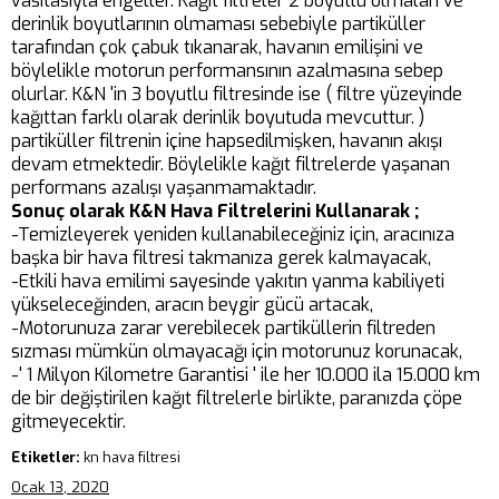
vasıtasıyla engeller. Kağıt filtreler 2 boyutlu olmaları ve
derinlik boyutlarının olmaması sebebiyle partiküller
tarafından çok çabuk tıkanarak, havanın emilişini ve
böylelikle motorun performansının azalmasına sebep
olurlar. K&N 'in 3 boyutlu filtresinde ise ( filtre yüzeyinde
kağıttan farklı olarak derinlik boyutuda mevcuttur. )
partiküller filtrenin içine hapsedilmişken, havanın akışı
devam etmektedir. Böylelikle kağıt filtrelerde yaşanan
performans azalışı yaşanmamaktadır.
Sonuç olarak K&N Hava Filtrelerini Kullanarak ;
-Temizleyerek yeniden kullanabileceğiniz için, aracınıza
başka bir hava filtresi takmanıza gerek kalmayacak,
-Etkili hava emilimi sayesinde yakıtın yanma kabiliyeti
yükseleceğinden, aracın beygir gücü artacak,
-Motorunuza zarar verebilecek partiküllerin filtreden
sızması mümkün olmayacağı için motorunuz korunacak,
-' 1 Milyon Kilometre Garantisi ' ile her 10.000 ila 15.000 km
de bir değiştirilen kağıt filtrelerle birlikte, paranızda çöpe
gitmeyecektir.
Etiketler:
kn hava filtresi
Ocak 13, 2020