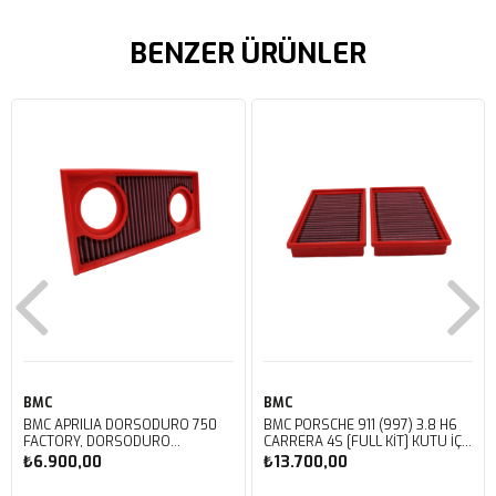
BENZER ÜRÜNLER
BMC
BMC
BMC APRILIA DORSODURO 750
BMC PORSCHE 911 (997) 3.8 H6
FACTORY, DORSODURO
CARRERA 4S [FULL KIT] KUTU İÇİ
900, SHIVER 750 GT, SHIVER
PERFORMANS HAVA FİLTRESİ
₺6.900,00
₺13.700,00
750 KUTU İÇİ PERFORMANS
FB468/20
HAVA FİLTRESİ FM617/20