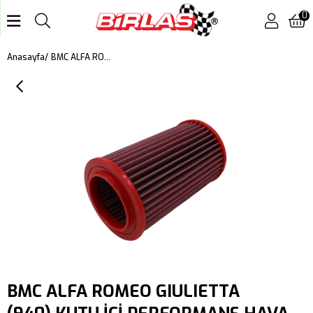
0
BMC ALFA ROMEO GIULIETTA (940) KUTU İÇİ PERFORMANS HAVA FİLTRESİ FB603/08
Anasayfa
BMC ALFA ROMEO GIULIETTA