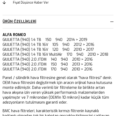
Fiyat Düşünce Haber Ver
ÜRÜN ÖZELLIKLERI
ALFA ROMEO
GIULIETTA (940) 1.4 TB 150 940 2014 > 2019
GIULIETTA (940) 1.4 TB 16V 105 940 2012 > 2016
GIULIETTA (940) 1.4 TB 16V 120 940 2010 > 2017
GIULIETTA (940) 1.4 TB 16V MultiAir 170 940 2010 > 2018
GIULIETTA (940) 2.0 JTDM 140 940 2010 > 2016
GIULIETTA (940) 2.0 JTDM 150 940 2013 > 2016
GIULIETTA (940) 2.0 JTDM 170 940 2010 > 2016
Panel / silindirik hava filtresine genel olarak “hava filtresi” denir.
OEM hava filtresini değiştirmek için aracın orijinal hava kutusuna
monte edilmiştir. Daha verimli bir filtreleme ile birlikte artan
hava akışına izin veren yüksek performanslı malzemelerden
yapılmıştır ve 7 mikrondan (OEM’in 10 mikron) kadar küçük tüm
adezyonların tutulmasını garanti eder.
BMC hava filtreleri, karakteristik kırmızı filtrenin kaynaklı
bağlantı olmadan tek bir kalıptan gerçekleştirilmesini sağlayan