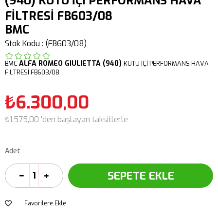
(940) KUTU İÇİ PERFORMANS HAVA
FİLTRESİ FB603/08
BMC
Stok Kodu
(FB603/08)
ALFA ROMEO
GIULIETTA (940)
BMC
KUTU İÇİ PERFORMANS HAVA
FİLTRESİ FB603/08
₺6.300,00
₺1.575,00
'den başlayan taksitlerle
Adet
Favorilere Ekle