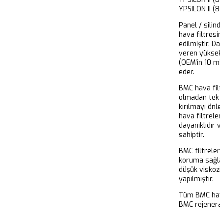
YPSILON II
Panel / silin
hava filtresi
edilmiştir. D
veren yükse
(OEM’in 10 m
eder.
BMC hava filt
olmadan tek 
kırılmayı önl
hava filtrel
dayanıklıdır
sahiptir.
BMC filtrele
koruma sağla
düşük viskoz
yapılmıştır.
Tüm BMC hava
BMC rejeneras