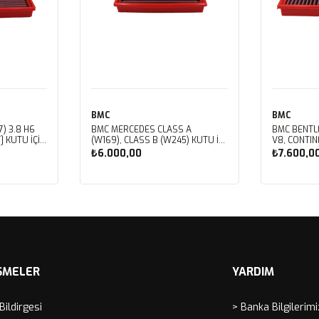
BMC
BMC
) 3.8 H6
BMC MERCEDES CLASS A
BMC BENTL
] KUTU İÇİ
(W169), CLASS B (W245) KUTU İÇİ
V8, CONTIN
LTRESİ
PERFORMANS HAVA FİLTRESİ
V8, CORNIC
₺6.000,00
₺7.600,0
FB459/01
V8, MULSAN
ROYCE CORN
SPIRIT, VO
Sepete Ekle
Sep
İÇİ PERFOR
FB430/01
ŞMELER
YARDIM
 Bildirgesi
> Banka Bilgilerimi