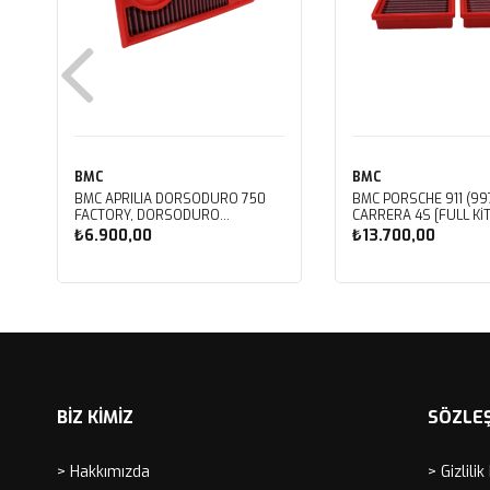
BMC
BMC
BMC APRILIA DORSODURO 750
BMC PORSCHE 911 (997
FACTORY, DORSODURO
CARRERA 4S [FULL KIT
900, SHIVER 750 GT, SHIVER
PERFORMANS HAVA Fİ
₺6.900,00
₺13.700,00
750 KUTU İÇİ PERFORMANS HAVA
FB468/20
FİLTRESİ FM617/20
Sepete Ekle
Sepete Ekle
BİZ KİMİZ
SÖZLE
> Hakkımızda
> Gizlilik