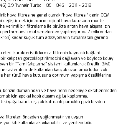
 (846) 0.9 Twinair Turbo 85 846 2011 > 2018
dirik hava filtresine genel olarak “hava filtresi” denir. OEM
ni değiştirmek için aracın orijinal hava kutusuna monte
aha verimli bir filtreleme ile birlikte artan hava akışına izin
k performanslı malzemelerden yapılmıştır ve 7 mikrondan
ikron) kadar küçük tüm adezyonların tutulmasını garanti
releri, karakteristik kırmızı filtrenin kaynaklı bağlantı
bir kalıptan gerçekleştirilmesini sağlayan ve böylece kolay
eyen bir “Tam Kalıplama” sistemi kullanılarak üretilir. BMC
eme sistemlerinde kullanılan kauçuk uzun ömürlüdür, çok
 ve her türlü hava kutusuna optimum yapışma özelliklerine
ri, benzin dumanından ve hava nemi nedeniyle oksitlenmeden
mak için epoksi kaplı alaşım ağ ile kaplanmış,
iteli yağa batırılmış çok katmanlı pamuklu gazlı bezden
 filtreleri önceden yağlanmıştır ve uygun
yon kiti kullanılarak yıkanabilir ve yenilenebilir.