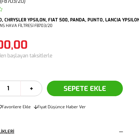
(FB703/20)
O,
CHRYSLER YPSILON,
FIAT 500, PANDA, PUNTO,
LANCIA YPSILO
NS HAVA FİLTRESİ FB703/20
00,00
den başlayan taksitlerle
Favorilere Ekle
Fiyat Düşünce Haber Ver
IKLERI