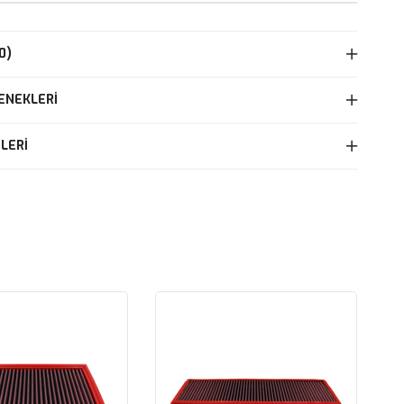
0)
ENEKLERI
LERI