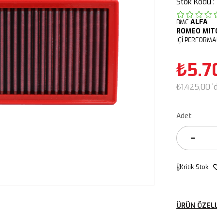
Stok Kodu
ALFA
BMC
ROMEO
MIT
İÇİ PERFORMA
₺5.7
₺1.425,00
'
Adet
Kritik Stok
ÜRÜN ÖZELL