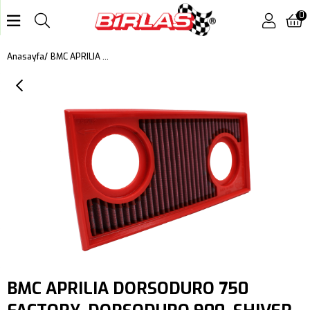
0
BMC APRILIA DORSODURO 750 FACTORY, DORSODURO 900, SHIVER 750 GT, SHIVER 750 KUTU İÇİ PERFORMANS HAVA FİLTRESİ FM617/20
Anasayfa
BMC APRILIA DORSODURO 750