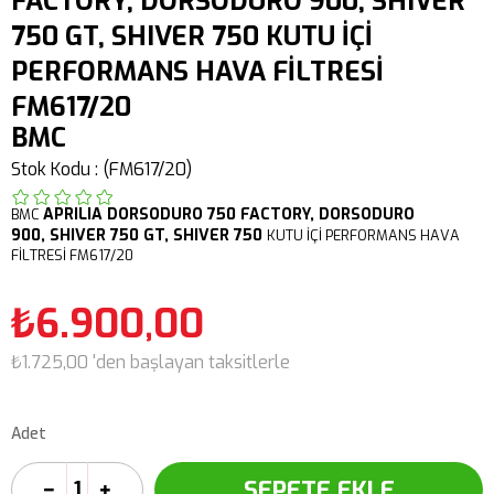
FACTORY, DORSODURO 900, SHIVER
750 GT, SHIVER 750 KUTU İÇİ
PERFORMANS HAVA FİLTRESİ
FM617/20
BMC
Stok Kodu
(FM617/20)
APRILIA
DORSODURO 750
FACTORY
,
DORSODURO
BMC
900,
SHIVER 750 GT,
SHIVER 750
KUTU İÇİ PERFORMANS HAVA
FİLTRESİ FM617/20
₺6.900,00
₺1.725,00
'den başlayan taksitlerle
Adet