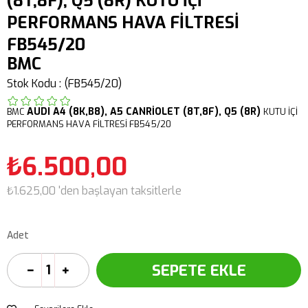
(8T,8F), Q5 (8R) KUTU İÇİ
PERFORMANS HAVA FİLTRESİ
FB545/20
BMC
Stok Kodu
(FB545/20)
AUDI
A4 (8K,B8),
A5 CANRİOLET (8T,8F),
Q5 (8R)
BMC
KUTU İÇİ
PERFORMANS HAVA FİLTRESİ FB545/20
₺6.500,00
₺1.625,00
'den başlayan taksitlerle
Adet