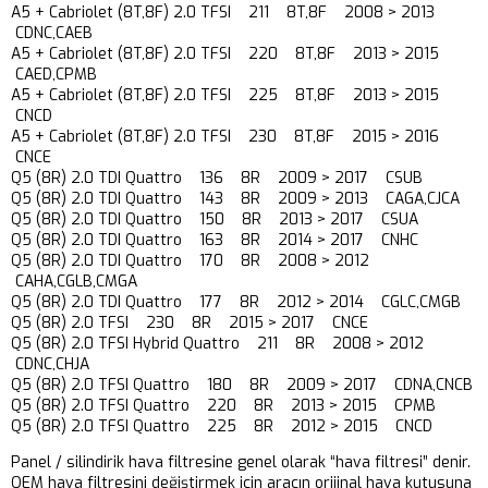
A5 + Cabriolet (8T,8F) 2.0 TFSI 211 8T,8F 2008 > 2013
CDNC,CAEB
A5 + Cabriolet (8T,8F) 2.0 TFSI 220 8T,8F 2013 > 2015
CAED,CPMB
A5 + Cabriolet (8T,8F) 2.0 TFSI 225 8T,8F 2013 > 2015
CNCD
A5 + Cabriolet (8T,8F) 2.0 TFSI 230 8T,8F 2015 > 2016
CNCE
Q5 (8R) 2.0 TDI Quattro 136 8R 2009 > 2017 CSUB
Q5 (8R) 2.0 TDI Quattro 143 8R 2009 > 2013 CAGA,CJCA
Q5 (8R) 2.0 TDI Quattro 150 8R 2013 > 2017 CSUA
Q5 (8R) 2.0 TDI Quattro 163 8R 2014 > 2017 CNHC
Q5 (8R) 2.0 TDI Quattro 170 8R 2008 > 2012
CAHA,CGLB,CMGA
Q5 (8R) 2.0 TDI Quattro 177 8R 2012 > 2014 CGLC,CMGB
Q5 (8R) 2.0 TFSI 230 8R 2015 > 2017 CNCE
Q5 (8R) 2.0 TFSI Hybrid Quattro 211 8R 2008 > 2012
CDNC,CHJA
Q5 (8R) 2.0 TFSI Quattro 180 8R 2009 > 2017 CDNA,CNCB
Q5 (8R) 2.0 TFSI Quattro 220 8R 2013 > 2015 CPMB
Q5 (8R) 2.0 TFSI Quattro 225 8R 2012 > 2015 CNCD
Panel / silindirik hava filtresine genel olarak “hava filtresi” denir.
OEM hava filtresini değiştirmek için aracın orijinal hava kutusuna