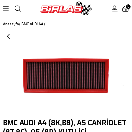
0
BMC AUDI A4 (8K,B8), A5 CANRİOLET (8T,8F), Q5 (8R) KUTU İÇİ PERFORMANS HAVA FİLTRESİ FB545/20
Anasayfa
BMC AUDI A4 (8K,B8), A5 CANRİOLET