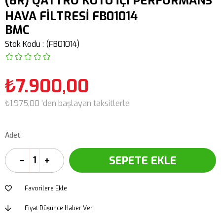
(8R) QATTRO KUTU İÇİ PERFORMANS
HAVA FİLTRESİ FB01014
BMC
Stok Kodu
(FB01014)
₺7.900,00
₺1.975,00
'den başlayan taksitlerle
Adet
Favorilere Ekle
Fiyat Düşünce Haber Ver