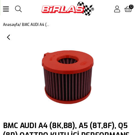
0
BMC AUDI A4 (8K,B8), A5 (8T,8F), Q5 (8R) QATTRO KUTU İÇİ PERFORMANS HAVA FİLTRESİ FB01014
Anasayfa
BMC AUDI A4 (8K,B8), A5 (8T,8F), Q5