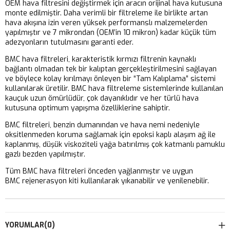
OEM hava filtresini değiştirmek için aracın orijinal hava kutusuna
monte edilmiştir. Daha verimli bir filtreleme ile birlikte artan
hava akışına izin veren yüksek performanslı malzemelerden
yapılmıştır ve 7 mikrondan (OEM’in 10 mikron) kadar küçük tüm
adezyonların tutulmasını garanti eder.
BMC hava filtreleri, karakteristik kırmızı filtrenin kaynaklı
bağlantı olmadan tek bir kalıptan gerçekleştirilmesini sağlayan
ve böylece kolay kırılmayı önleyen bir “Tam Kalıplama” sistemi
kullanılarak üretilir. BMC hava filtreleme sistemlerinde kullanılan
kauçuk uzun ömürlüdür, çok dayanıklıdır ve her türlü hava
kutusuna optimum yapışma özelliklerine sahiptir.
BMC filtreleri, benzin dumanından ve hava nemi nedeniyle
oksitlenmeden koruma sağlamak için epoksi kaplı alaşım ağ ile
kaplanmış, düşük viskoziteli yağa batırılmış çok katmanlı pamuklu
gazlı bezden yapılmıştır.
Tüm BMC hava filtreleri önceden yağlanmıştır ve uygun
BMC rejenerasyon kiti kullanılarak yıkanabilir ve yenilenebilir.
YORUMLAR
(0)