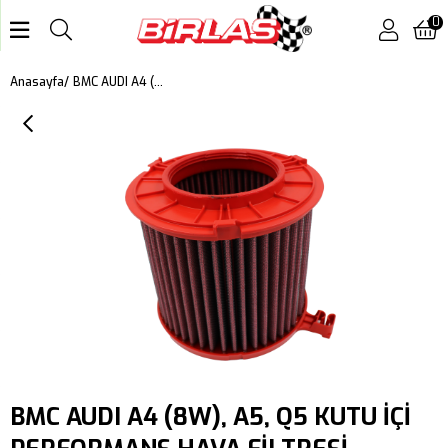
0
BMC AUDI A4 (8W), A5, Q5 KUTU İÇİ PERFORMANS HAVA FİLTRESİ FB960/04
Anasayfa
BMC AUDI A4 (8W), A5, Q5 KUTU İÇİ