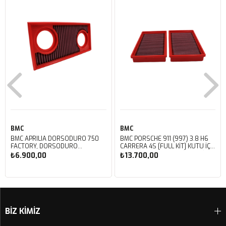
BMC
BMC
BMC APRILIA DORSODURO 750
BMC PORSCHE 911 (997) 3.8 H6
FACTORY, DORSODURO
CARRERA 4S [FULL KIT] KUTU İÇİ
900, SHIVER 750 GT, SHIVER
PERFORMANS HAVA FİLTRESİ
₺6.900,00
₺13.700,00
750 KUTU İÇİ PERFORMANS
FB468/20
HAVA FİLTRESİ FM617/20
Sepete Ekle
Sepete Ekle
BİZ KİMİZ