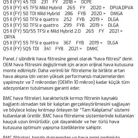
Q5 II (FY) 45 TDI 231 FY 2018 > DCPE
Q5 II (FY) 45 TFSI Mild Hybrid 265 FY 2020 > DPUA,DPVA
Q5 II (FY) 50 TDI Mild Hybrid 286 FYB 2020 > DMGA
Q5 II (FY) 50 TFSI e quattro 252 FYB 2019 > DLGA
Q5 II (FY) 50 TFSI e quattro 299 FYB 2019 > DLGA
Q5 II (FY) 50/55 TFSI e Mild Hybrid 2.0 265 FY 2021 >
DRYA
Q5 II (FY) 55 TFSI e quattro 367 FYB 2019 > DLGA
Q5 II (FY) SQ5 TDI 341 FYB 2021 > DMKC
Panel / silindirik hava filtresine genel olarak “hava filtresi” denir.
OEM hava filtresini değiştirmek için aracın orijinal hava kutusuna
monte edilmiştir. Daha verimli bir filtreleme ile birlikte artan
hava akışına izin veren yüksek performanslı malzemelerden
yapılmıştır ve 7 mikrondan (OEM’in 10 mikron) kadar küçük tüm
adezyonların tutulmasını garanti eder.
BMC hava filtreleri, karakteristik kırmızı filtrenin kaynaklı
bağlantı olmadan tek bir kalıptan gerçekleştirilmesini sağlayan
ve böylece kolay kırılmayı önleyen bir “Tam Kalıplama” sistemi
kullanılarak üretilir. BMC hava filtreleme sistemlerinde kullanılan
kauçuk uzun ömürlüdür, çok dayanıklıdır ve her türlü hava
kutusuna optimum yapışma özelliklerine sahiptir.
BMC filtreleri, benzin dumanından ve hava nemi nedeniyle