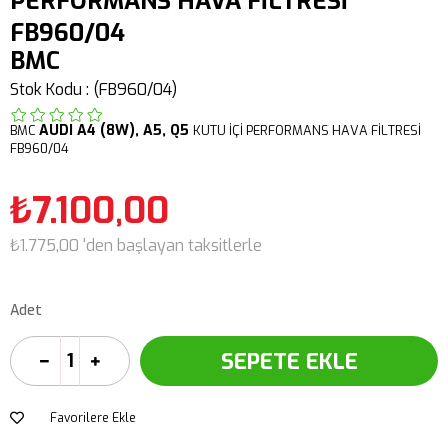
PERFORMANS HAVA FİLTRESİ
FB960/04
BMC
Stok Kodu
(FB960/04)
AUDI
A4 (8W),
A5,
Q5
BMC
KUTU İÇİ PERFORMANS HAVA FİLTRESİ
FB960/04
₺7.100,00
₺1.775,00
'den başlayan taksitlerle
Adet
Favorilere Ekle