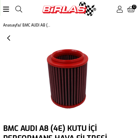
0
BMC AUDI A8 (4E) KUTU İÇİ PERFORMANS HAVA FİLTRESİ FB353/06
Anasayfa
BMC AUDI A8 (4E) KUTU İÇİ