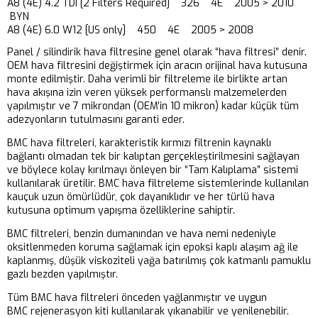
A8 (4E) 4.2 TDI [2 Filters Required] 326 4E 2005 > 2010
BYN
A8 (4E) 6.0 W12 [US only] 450 4E 2005 > 2008
Panel / silindirik hava filtresine genel olarak “hava filtresi” denir.
OEM hava filtresini değiştirmek için aracın orijinal hava kutusuna
monte edilmiştir. Daha verimli bir filtreleme ile birlikte artan
hava akışına izin veren yüksek performanslı malzemelerden
yapılmıştır ve 7 mikrondan (OEM’in 10 mikron) kadar küçük tüm
adezyonların tutulmasını garanti eder.
BMC hava filtreleri, karakteristik kırmızı filtrenin kaynaklı
bağlantı olmadan tek bir kalıptan gerçekleştirilmesini sağlayan
ve böylece kolay kırılmayı önleyen bir “Tam Kalıplama” sistemi
kullanılarak üretilir. BMC hava filtreleme sistemlerinde kullanılan
kauçuk uzun ömürlüdür, çok dayanıklıdır ve her türlü hava
kutusuna optimum yapışma özelliklerine sahiptir.
BMC filtreleri, benzin dumanından ve hava nemi nedeniyle
oksitlenmeden koruma sağlamak için epoksi kaplı alaşım ağ ile
kaplanmış, düşük viskoziteli yağa batırılmış çok katmanlı pamuklu
gazlı bezden yapılmıştır.
Tüm BMC hava filtreleri önceden yağlanmıştır ve uygun
BMC rejenerasyon kiti kullanılarak yıkanabilir ve yenilenebilir.