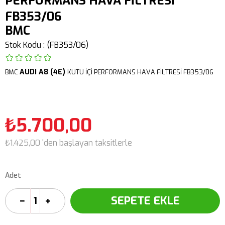
PERFORMANS HAVA FİLTRESİ
FB353/06
BMC
Stok Kodu
(FB353/06)
AUDI
A8 (4E)
BMC
KUTU İÇİ PERFORMANS HAVA FİLTRESİ FB353/06
₺5.700,00
₺1.425,00
'den başlayan taksitlerle
Adet