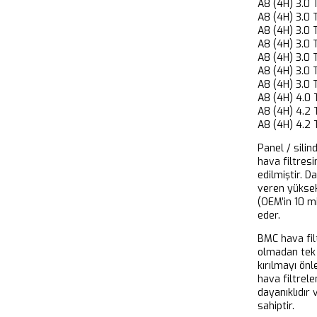
A8 (4H) 3.
A8 (4H) 3.
A8 (4H) 3.
A8 (4H) 3.
A8 (4H) 3.
A8 (4H) 3.
A8 (4H) 3.
A8 (4H) 4.
A8 (4H) 4.2
A8 (4H) 4.2
Panel / silin
hava filtresi
edilmiştir. D
veren yükse
(OEM’in 10 m
eder.
BMC hava filt
olmadan tek 
kırılmayı önl
hava filtrel
dayanıklıdır
sahiptir.