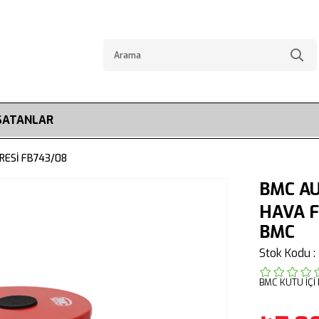
SATANLAR
RESİ FB743/08
BMC AU
HAVA F
BMC
Stok Kodu
BMC KUTU İÇİ