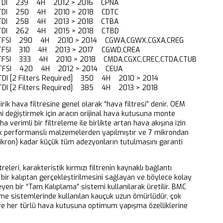
0 TDI 239 4H 2012 > 2016 CPNA
0 TDI 250 4H 2010 > 2018 CDTC
0 TDI 258 4H 2013 > 2018 CTBA
0 TDI 262 4H 2015 > 2018 CTBD
0 TFSI 290 4H 2010 > 2014 CGWA,CGWX,CGXA,CREG
0 TFSI 310 4H 2013 > 2017 CGWD,CREA
0 TFSI 333 4H 2010 > 2018 CMDA,CGXC,CREC,CTDA,CTUB
0 TFSI 420 4H 2012 > 2014 CEUA
 TDI [2 Filters Required] 350 4H 2010 > 2014
 TDI [2 Filters Required] 385 4H 2013 > 2018
dirik hava filtresine genel olarak “hava filtresi” denir. OEM
ni değiştirmek için aracın orijinal hava kutusuna monte
aha verimli bir filtreleme ile birlikte artan hava akışına izin
k performanslı malzemelerden yapılmıştır ve 7 mikrondan
ikron) kadar küçük tüm adezyonların tutulmasını garanti
releri, karakteristik kırmızı filtrenin kaynaklı bağlantı
bir kalıptan gerçekleştirilmesini sağlayan ve böylece kolay
eyen bir “Tam Kalıplama” sistemi kullanılarak üretilir. BMC
eme sistemlerinde kullanılan kauçuk uzun ömürlüdür, çok
 ve her türlü hava kutusuna optimum yapışma özelliklerine