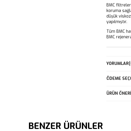
BMC filtrele
koruma sağla
düşük viskoz
yapılmıştır.
Tüm BMC hava
BMC rejeneras
YORUMLAR
(
ÖDEME SEÇ
ÜRÜN ÖNERI
BENZER ÜRÜNLER