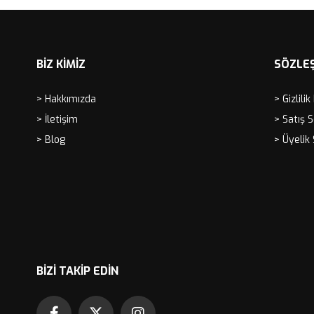
BİZ KİMİZ
SÖZLE
> Hakkımızda
> Gizlilik
> İletişim
> Satış 
> Blog
> Üyelik
BIZI TAKIP EDIN