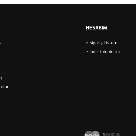
HESABIM
z
> Sipariş Listem
> İade Taleplerim
rı
rular