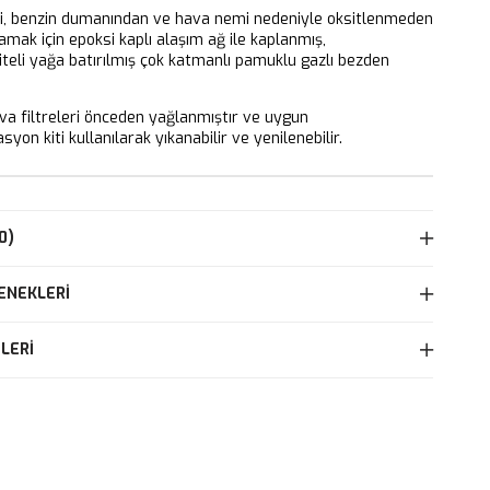
ri, benzin dumanından ve hava nemi nedeniyle oksitlenmeden
mak için epoksi kaplı alaşım ağ ile kaplanmış,
iteli yağa batırılmış çok katmanlı pamuklu gazlı bezden
 filtreleri önceden yağlanmıştır ve uygun
yon kiti kullanılarak yıkanabilir ve yenilenebilir.
0)
ENEKLERI
LERI