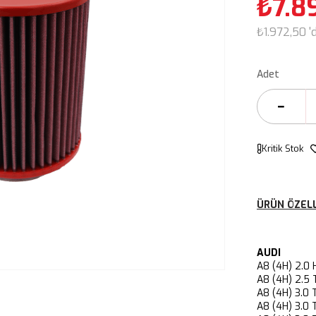
₺7.8
₺1.972,50
'
Adet
Kritik Stok
ÜRÜN ÖZELL
AUDI
A8 (4H) 2.
A8 (4H) 2.
A8 (4H) 3.
A8 (4H) 3.