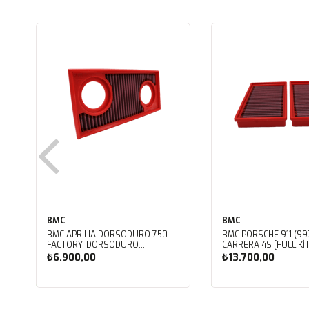
BMC
BMC
BMC APRILIA DORSODURO 750
BMC PORSCHE 911 (997
FACTORY, DORSODURO
CARRERA 4S [FULL KIT
900, SHIVER 750 GT, SHIVER
PERFORMANS HAVA Fİ
₺6.900,00
₺13.700,00
750 KUTU İÇİ PERFORMANS HAVA
FB468/20
FİLTRESİ FM617/20
Sepete Ekle
Sepete Ekle