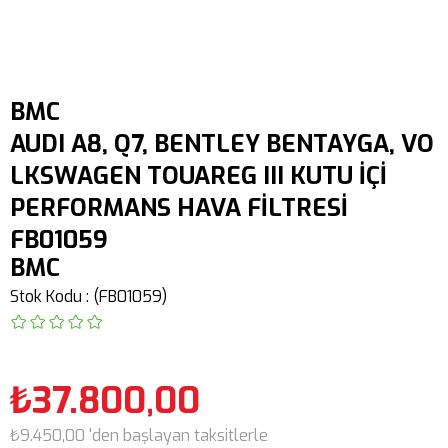
BMC
AUDI A8, Q7, BENTLEY BENTAYGA, VO
LKSWAGEN TOUAREG III KUTU İÇİ
PERFORMANS HAVA FİLTRESİ
FB01059
BMC
Stok Kodu
(FB01059)
₺37.800,00
₺9.450,00
'den başlayan taksitlerle