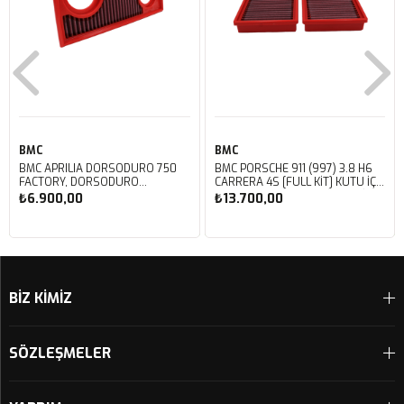
BMC
BMC
BMC APRILIA DORSODURO 750
BMC PORSCHE 911 (997) 3.8 H6
FACTORY, DORSODURO
CARRERA 4S [FULL KIT] KUTU İÇİ
900, SHIVER 750 GT, SHIVER
PERFORMANS HAVA FİLTRESİ
₺6.900,00
₺13.700,00
750 KUTU İÇİ PERFORMANS
FB468/20
HAVA FİLTRESİ FM617/20
Sepete Ekle
Sepete Ekle
BİZ KİMİZ
SÖZLEŞMELER