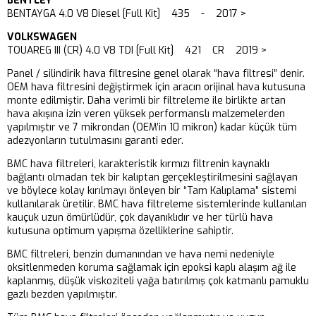
BENTLEY
BENTAYGA 4.0 V8 Diesel [Full Kit] 435 - 2017 >
VOLKSWAGEN
TOUAREG III (CR) 4.0 V8 TDI [Full Kit] 421 CR 2019 >
Panel / silindirik hava filtresine genel olarak “hava filtresi” denir.
OEM hava filtresini değiştirmek için aracın orijinal hava kutusuna
monte edilmiştir. Daha verimli bir filtreleme ile birlikte artan
hava akışına izin veren yüksek performanslı malzemelerden
yapılmıştır ve 7 mikrondan (OEM’in 10 mikron) kadar küçük tüm
adezyonların tutulmasını garanti eder.
BMC hava filtreleri, karakteristik kırmızı filtrenin kaynaklı
bağlantı olmadan tek bir kalıptan gerçekleştirilmesini sağlayan
ve böylece kolay kırılmayı önleyen bir “Tam Kalıplama” sistemi
kullanılarak üretilir. BMC hava filtreleme sistemlerinde kullanılan
kauçuk uzun ömürlüdür, çok dayanıklıdır ve her türlü hava
kutusuna optimum yapışma özelliklerine sahiptir.
BMC filtreleri, benzin dumanından ve hava nemi nedeniyle
oksitlenmeden koruma sağlamak için epoksi kaplı alaşım ağ ile
kaplanmış, düşük viskoziteli yağa batırılmış çok katmanlı pamuklu
gazlı bezden yapılmıştır.