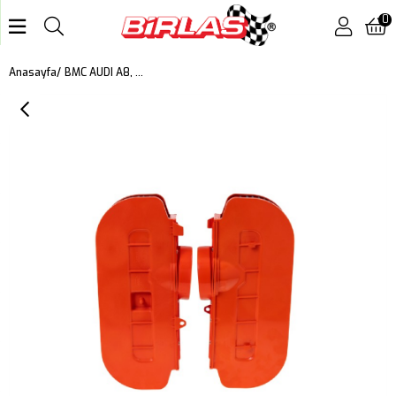
0
BMC AUDI A8, Q7, BENTLEY BENTAYGA, VOLKSWAGEN TOUAREG III KUTU İÇİ PERFORMANS HAVA FİLTRESİ FB01059
Anasayfa