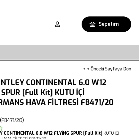
Sepetim
< < Önceki Sayfaya Dön
NTLEY CONTINENTAL 6.0 W12
SPUR [Full Kit] KUTU İÇİ
MANS HAVA FİLTRESİ FB471/20
(FB471/20)
EY
CONTINENTAL
6.0 W12 FLYİNG SPUR [Full Kit]
KUTU İÇİ
HAVA FİLTRESİ FB471/20