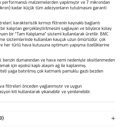
k performanslı malzemelerden yapılmıştır ve 7 mikrondan
ikron) kadar küçük tüm adezyonların tutulmasını garanti
releri, karakteristik kırmızı filtrenin kaynaklı bağlantı
bir kalıptan gerçekleştirilmesini sağlayan ve böylece kolay
eyen bir “Tam Kalıplama” sistemi kullanılarak üretilir. BMC
eme sistemlerinde kullanılan kauçuk uzun ömürlüdür, çok
 ve her türlü hava kutusuna optimum yapışma özelliklerine
ri, benzin dumanından ve hava nemi nedeniyle oksitlenmeden
mak için epoksi kaplı alaşım ağ ile kaplanmış,
iteli yağa batırılmış çok katmanlı pamuklu gazlı bezden
 filtreleri önceden yağlanmıştır ve uygun
yon kiti kullanılarak yıkanabilir ve yenilenebilir.
0)