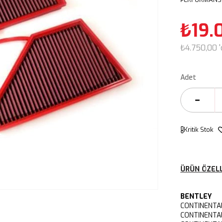
₺19.
₺4.750,00
Adet
Kritik Stok
ÜRÜN ÖZELL
BENTLEY
CONTINENTA
CONTINENTAL