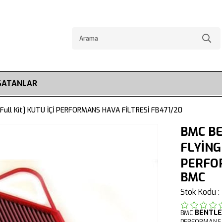
SATANLAR
ull Kit] KUTU İÇİ PERFORMANS HAVA FİLTRESİ FB471/20
BMC BE
FLYİNG 
PERFOR
BMC
Stok Kodu
BENTL
BMC
PERFORMANS 