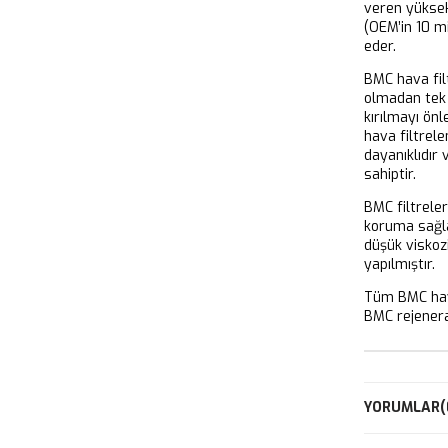
veren yükse
(OEM’in 10 m
eder.
BMC hava filt
olmadan tek 
kırılmayı önl
hava filtrel
dayanıklıdır
sahiptir.
BMC filtrele
koruma sağla
düşük viskoz
yapılmıştır.
Tüm BMC hava
BMC rejeneras
YORUMLAR
(