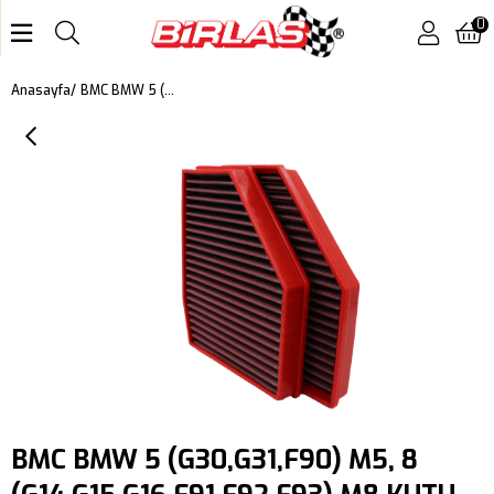
0
BMC BMW 5 (G30,G31,F90) M5, 8 (G14,G15,G16,F91,F92,F93) M8 KUTU İÇİ PERFORMANS HAVA FİLTRESİ FB01034
Anasayfa
BMC BMW 5 (G30,G31,F90) M5, 8