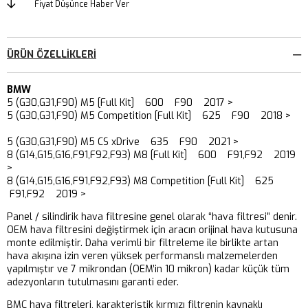
Fiyat Düşünce Haber Ver
ÜRÜN ÖZELLIKLERI
BMW
5 (G30,G31,F90) M5 [Full Kit] 600 F90 2017 >
5 (G30,G31,F90) M5 Competition [Full Kit] 625 F90 2018 >
5 (G30,G31,F90) M5 CS xDrive 635 F90 2021 >
8 (G14,G15,G16,F91,F92,F93) M8 [Full Kit] 600 F91,F92 2019
>
8 (G14,G15,G16,F91,F92,F93) M8 Competition [Full Kit] 625
F91,F92 2019 >
Panel / silindirik hava filtresine genel olarak “hava filtresi” denir.
OEM hava filtresini değiştirmek için aracın orijinal hava kutusuna
monte edilmiştir. Daha verimli bir filtreleme ile birlikte artan
hava akışına izin veren yüksek performanslı malzemelerden
yapılmıştır ve 7 mikrondan (OEM’in 10 mikron) kadar küçük tüm
adezyonların tutulmasını garanti eder.
BMC hava filtreleri, karakteristik kırmızı filtrenin kaynaklı