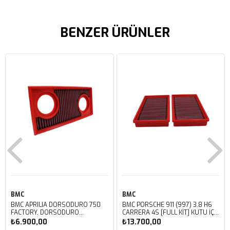
BENZER ÜRÜNLER
BMC
BMC
BMC APRILIA DORSODURO 750
BMC PORSCHE 911 (997) 3.8 H6
FACTORY, DORSODURO
CARRERA 4S [FULL KIT] KUTU İÇİ
900, SHIVER 750 GT, SHIVER
PERFORMANS HAVA FİLTRESİ
₺6.900,00
₺13.700,00
750 KUTU İÇİ PERFORMANS
FB468/20