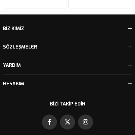
HAVA FİLTRESİ FM617/20
Sepete Ekle
Sepete Ekle
BİZ KİMİZ
SÖZLEŞMELER
YARDIM
HESABIM
BIZI TAKIP EDIN