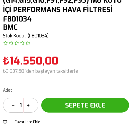
(G14,G15,G16,F91,F92,F93) M8 KUTU
İÇİ PERFORMANS HAVA FİLTRESİ
FB01034
BMC
Stok Kodu
(FB01034)
₺14.550,00
₺3.637,50
'den başlayan taksitlerle
Adet
Favorilere Ekle