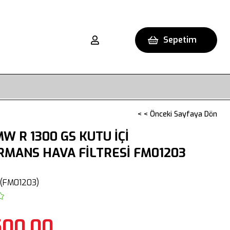
Sepetim
< < Önceki Sayfaya Dön
W R 1300 GS KUTU İÇİ
MANS HAVA FİLTRESİ FM01203
(FM01203)
500,00