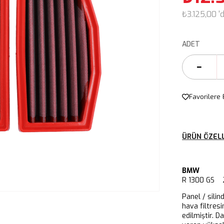
₺3.125,00
'
ADET
Favorilere 
ÜRÜN ÖZELL
BMW
R 1300 GS 
Panel / silin
hava filtresi
edilmiştir. D