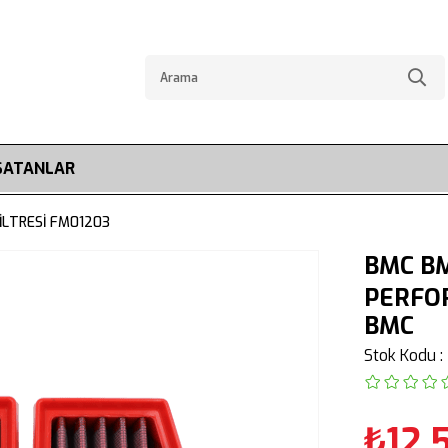
SATANLAR
İLTRESİ FM01203
BMC BM
PERFOR
BMC
Stok Kodu
₺12.