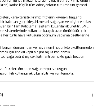
k performanslı malzemelerden yapılmıştır ve 7 mikrondan
ikron) kadar küçük tüm adezyonların tutulmasını garanti
releri, karakteristik kırmızı filtrenin kaynaklı bağlantı
bir kalıptan gerçekleştirilmesini sağlayan ve böylece kolay
eyen bir “Tam Kalıplama” sistemi kullanılarak üretilir. BMC
eme sistemlerinde kullanılan kauçuk uzun ömürlüdür, çok
 ve her türlü hava kutusuna optimum yapışma özelliklerine
ri, benzin dumanından ve hava nemi nedeniyle oksitlenmeden
mak için epoksi kaplı alaşım ağ ile kaplanmış,
iteli yağa batırılmış çok katmanlı pamuklu gazlı bezden
 filtreleri önceden yağlanmıştır ve uygun
yon kiti kullanılarak yıkanabilir ve yenilenebilir.
0)