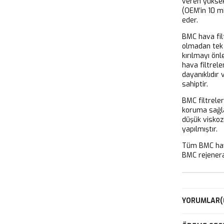
veren yükse
(OEM’in 10 m
eder.
BMC hava filt
olmadan tek 
kırılmayı önl
hava filtrel
dayanıklıdır
sahiptir.
BMC filtrele
koruma sağla
düşük viskoz
yapılmıştır.
Tüm BMC hava
BMC rejeneras
YORUMLAR
(