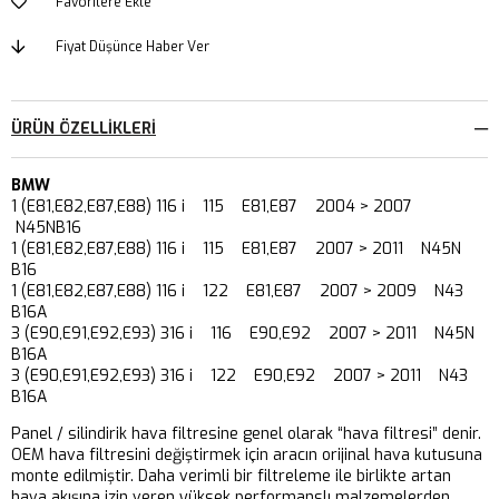
Favorilere Ekle
Fiyat Düşünce Haber Ver
ÜRÜN ÖZELLIKLERI
BMW
1 (E81,E82,E87,E88) 116 i 115 E81,E87 2004 > 2007
N45NB16
1 (E81,E82,E87,E88) 116 i 115 E81,E87 2007 > 2011 N45N
B16
1 (E81,E82,E87,E88) 116 i 122 E81,E87 2007 > 2009 N43
B16A
3 (E90,E91,E92,E93) 316 i 116 E90,E92 2007 > 2011 N45N
B16A
3 (E90,E91,E92,E93) 316 i 122 E90,E92 2007 > 2011 N43
B16A
Panel / silindirik hava filtresine genel olarak “hava filtresi” denir.
OEM hava filtresini değiştirmek için aracın orijinal hava kutusuna
monte edilmiştir. Daha verimli bir filtreleme ile birlikte artan
hava akışına izin veren yüksek performanslı malzemelerden