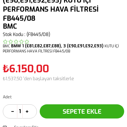
(E90,E91,E92,E93) KUTU İÇİ
PERFORMANS HAVA FİLTRESİ
FB445/08
BMC
Stok Kodu
(FB445/08)
BMW
1 (E81,E82,E87,E88),
3 (E90,E91,E92,E93)
BMC
KUTU İÇİ
PERFORMANS HAVA FİLTRESİ FB445/08
₺6.150,00
₺1.537,50
'den başlayan taksitlerle
Adet