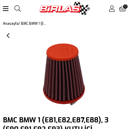
0
BMC BMW 1 (E81,E82,E87,E88), 3 (E90,E91,E92,E93) KUTU İÇİ PERFORMANS HAVA FİLTRESİ FB445/08
Anasayfa
BMC BMW 1 (E81,E82,E87,E88), 3