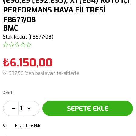
(E90,E91,E92,E93), X1 (E84) KUTU İÇİ
PERFORMANS HAVA FİLTRESİ
FB677/08
BMC
Stok Kodu
(FB677/08)
₺6.150,00
₺1.537,50
'den başlayan taksitlerle
Adet
Favorilere Ekle