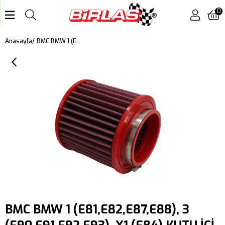
0
BMC BMW 1 (E81,E82,E87,E88), 3 (E90,E91,E92,E93), X1 (E84) KUTU İÇİ PERFORMANS HAVA FİLTRESİ FB677/08
Anasayfa
BMC BMW 1 (E81,E82,E87,E88), 3