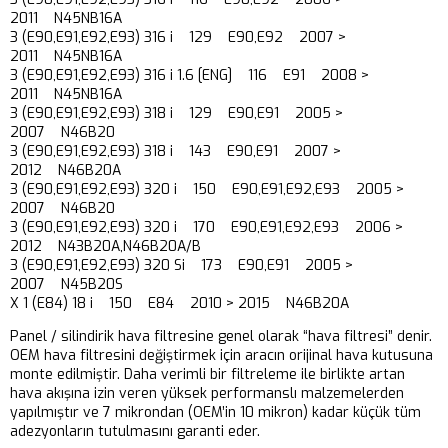
2011 N45NB16A
3 (E90,E91,E92,E93) 316 i 129 E90,E92 2007 >
2011 N45NB16A
3 (E90,E91,E92,E93) 316 i 1.6 [ENG] 116 E91 2008 >
2011 N45NB16A
3 (E90,E91,E92,E93) 318 i 129 E90,E91 2005 >
2007 N46B20
3 (E90,E91,E92,E93) 318 i 143 E90,E91 2007 >
2012 N46B20A
3 (E90,E91,E92,E93) 320 i 150 E90,E91,E92,E93 2005 >
2007 N46B20
3 (E90,E91,E92,E93) 320 i 170 E90,E91,E92,E93 2006 >
2012 N43B20A,N46B20A/B
3 (E90,E91,E92,E93) 320 Si 173 E90,E91 2005 >
2007 N45B20S
X 1 (E84) 18 i 150 E84 2010 > 2015 N46B20A
Panel / silindirik hava filtresine genel olarak “hava filtresi” denir.
OEM hava filtresini değiştirmek için aracın orijinal hava kutusuna
monte edilmiştir. Daha verimli bir filtreleme ile birlikte artan
hava akışına izin veren yüksek performanslı malzemelerden
yapılmıştır ve 7 mikrondan (OEM’in 10 mikron) kadar küçük tüm
adezyonların tutulmasını garanti eder.