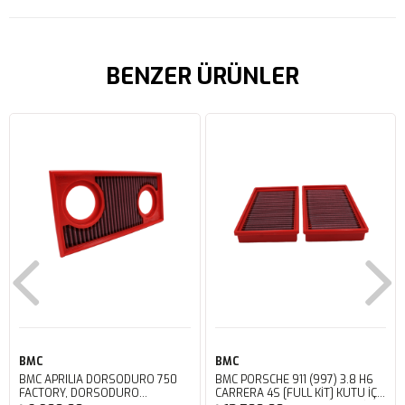
BENZER ÜRÜNLER
BMC
BMC
BMC APRILIA DORSODURO 750
BMC PORSCHE 911 (997) 3.8 H6
FACTORY, DORSODURO
CARRERA 4S [FULL KIT] KUTU İÇİ