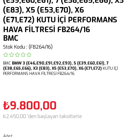
(E39,E60,E61), 7 (E38,E65,E66), X3
(E83), X5 (E53,E70), X6
(E71,E72) KUTU İÇİ PERFORMANS
HAVA FİLTRESİ FB264/16
BMC
Stok Kodu
(FB264/16)
BMC
BMW 3 (E46,E90,E91,E92,E93), 5 (E39,E60,E61), 7
(E38,E65,E66), X3 (E83), X5 (E53,E70), X6 (E71,E72)
KUTU İÇİ
PERFORMANS HAVA FİLTRESİ FB264/16
₺9.800,00
₺2.450,00
'den başlayan taksitlerle
Adet