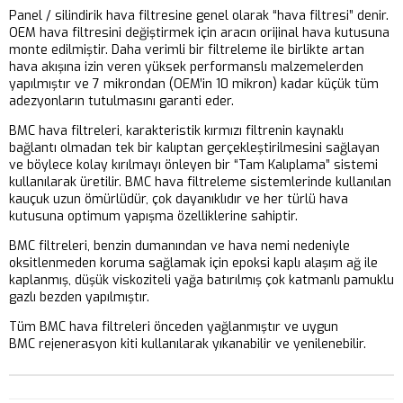
Panel / silindirik hava filtresine genel olarak “hava filtresi” denir.
OEM hava filtresini değiştirmek için aracın orijinal hava kutusuna
monte edilmiştir. Daha verimli bir filtreleme ile birlikte artan
hava akışına izin veren yüksek performanslı malzemelerden
yapılmıştır ve 7 mikrondan (OEM’in 10 mikron) kadar küçük tüm
adezyonların tutulmasını garanti eder.
BMC hava filtreleri, karakteristik kırmızı filtrenin kaynaklı
bağlantı olmadan tek bir kalıptan gerçekleştirilmesini sağlayan
ve böylece kolay kırılmayı önleyen bir “Tam Kalıplama” sistemi
kullanılarak üretilir. BMC hava filtreleme sistemlerinde kullanılan
kauçuk uzun ömürlüdür, çok dayanıklıdır ve her türlü hava
kutusuna optimum yapışma özelliklerine sahiptir.
BMC filtreleri, benzin dumanından ve hava nemi nedeniyle
oksitlenmeden koruma sağlamak için epoksi kaplı alaşım ağ ile
kaplanmış, düşük viskoziteli yağa batırılmış çok katmanlı pamuklu
gazlı bezden yapılmıştır.
Tüm BMC hava filtreleri önceden yağlanmıştır ve uygun
BMC rejenerasyon kiti kullanılarak yıkanabilir ve yenilenebilir.