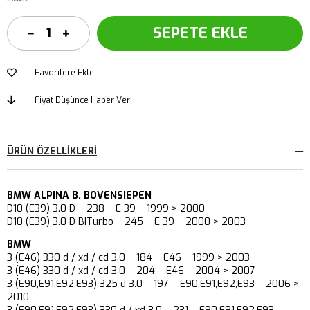
Favorilere Ekle
Fiyat Düşünce Haber Ver
ÜRÜN ÖZELLIKLERI
BMW ALPINA B. BOVENSIEPEN
D10 (E39) 3.0 D 238 E 39 1999 > 2000
D10 (E39) 3.0 D BITurbo 245 E 39 2000 > 2003
BMW
3 (E46) 330 d / xd / cd 3.0 184 E46 1999 > 2003
3 (E46) 330 d / xd / cd 3.0 204 E46 2004 > 2007
3 (E90,E91,E92,E93) 325 d 3.0 197 E90,E91,E92,E93 2006 >
2010