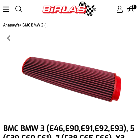
0
BMC BMW 3 (E46,E90,E91,E92,E93), 5 (E39,E60,E61), 7 (E38,E65,E66), X3 (E83), X5 (E53,E70), X6 (E71,E72) KUTU İÇİ PERFORMANS HAVA FİLTRESİ FB264/16
Anasayfa
BMC BMW 3 (E46,E90,E91,E92,E93), 5