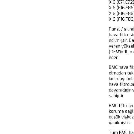
X 6 (E71,E
X 6 (F16,F
X 6 (F16,F
X 6 (F16,F
Panel / silin
hava filtresi
edilmiştir. D
veren yükse
(OEM’in 10 m
eder.
BMC hava filt
olmadan tek 
kırılmayı önl
hava filtrel
dayanıklıdır
sahiptir.
BMC filtrele
koruma sağla
düşük viskoz
yapılmıştır.
Tüm BMC hava