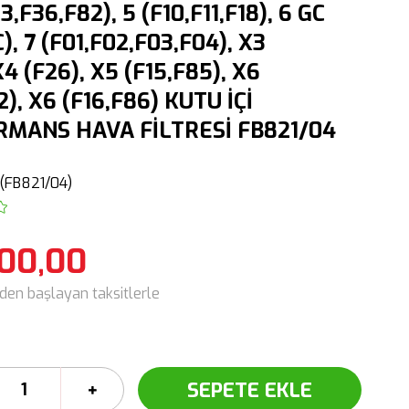
3,F36,F82), 5 (F10,F11,F18), 6 GC
), 7 (F01,F02,F03,F04), X3
X4 (F26), X5 (F15,F85), X6
2), X6 (F16,F86) KUTU İÇİ
MANS HAVA FİLTRESİ FB821/04
(FB821/04)
100,00
'den başlayan taksitlerle