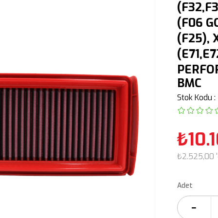
(F32,F3
(F06 GC
(F25), 
(E71,E7
PERFOR
BMC
Stok Kodu
₺10.
₺2.525,00
Adet