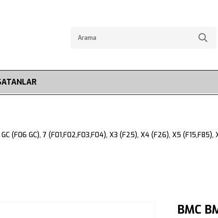
SATANLAR
6 GC (F06 GC), 7 (F01,F02,F03,F04), X3 (F25), X4 (F26), X5 (F15,F85
BMC BM