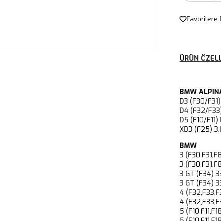
Favorilere 
ÜRÜN ÖZELL
BMW ALPINA
D3 (F30/F3
D4 (F32/F3
D5 (F10/F1
XD3 (F25) 
BMW
3 (F30,F31
3 (F30,F31
3 GT (F34)
3 GT (F34)
4 (F32,F33
4 (F32,F33
5 (F10,F11,
5 (F10,F11,