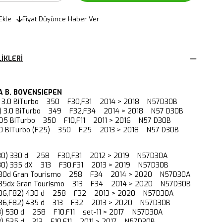
Ekle
Fiyat Düşünce Haber Ver
IKLERI
 B. BOVENSIEPEN
1) 3.0 BiTurbo 350 F30,F31 2014 > 2018 N57D30B
3) 3.0 BiTurbo 349 F32,F34 2014 > 2018 N57 D30B
1) D5 BITurbo 350 F10,F11 2011 > 2016 N57 D30B
3.0 BITurbo (F25) 350 F25 2013 > 2018 N57 D30B
,F80) 330 d 258 F30,F31 2012 > 2019 N57D30A
,F80) 335 dX 313 F30,F31 2013 > 2019 N57D30B
 330d Gran Tourismo 258 F34 2014 > 2020 N57D30A
 335dx Gran Tourismo 313 F34 2014 > 2020 N57D30B
,F36,F82) 430 d 258 F32 2013 > 2020 N57D30A
,F36,F82) 435 d 313 F32 2013 > 2020 N57D30B
F18) 530 d 258 F10,F11 set-11 > 2017 N57D30A
F18) 535 d 313 F10,F11 2011 > 2017 N57D30B