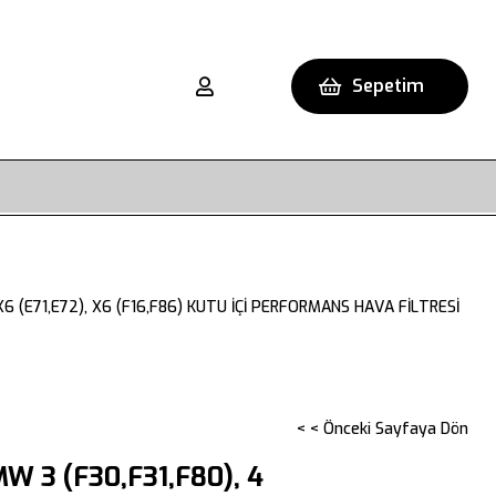
Sepetim
), X6 (E71,E72), X6 (F16,F86) KUTU İÇİ PERFORMANS HAVA FİLTRESİ
< < Önceki Sayfaya Dön
W 3 (F30,F31,F80), 4