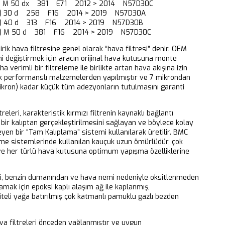
72) M 50 dx 381 E71 2012 > 2014 N57D30C
86) 30 d 258 F16 2014 > 2019 N57D30A
86) 40 d 313 F16 2014 > 2019 N57D30B
86) M 50 d 381 F16 2014 > 2019 N57D30C
dirik hava filtresine genel olarak “hava filtresi” denir. OEM
ni değiştirmek için aracın orijinal hava kutusuna monte
aha verimli bir filtreleme ile birlikte artan hava akışına izin
k performanslı malzemelerden yapılmıştır ve 7 mikrondan
ikron) kadar küçük tüm adezyonların tutulmasını garanti
releri, karakteristik kırmızı filtrenin kaynaklı bağlantı
bir kalıptan gerçekleştirilmesini sağlayan ve böylece kolay
eyen bir “Tam Kalıplama” sistemi kullanılarak üretilir. BMC
eme sistemlerinde kullanılan kauçuk uzun ömürlüdür, çok
 ve her türlü hava kutusuna optimum yapışma özelliklerine
ri, benzin dumanından ve hava nemi nedeniyle oksitlenmeden
mak için epoksi kaplı alaşım ağ ile kaplanmış,
iteli yağa batırılmış çok katmanlı pamuklu gazlı bezden
 filtreleri önceden yağlanmıştır ve uygun