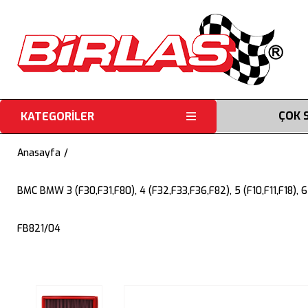
ÇOK 
KATEGORİLER
Anasayfa
BMC BMW 3 (F30,F31,F80), 4 (F32,F33,F36,F82), 5 (F10,F11,F18), 
FB821/04