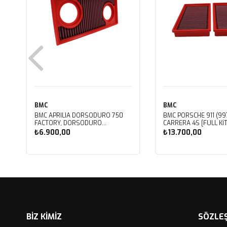
BMC
BMC
BMC APRILIA DORSODURO 750
BMC PORSCHE 911 (997
FACTORY, DORSODURO
CARRERA 4S [FULL KIT
900, SHIVER 750 GT, SHIVER
PERFORMANS HAVA Fİ
₺6.900,00
₺13.700,00
750 KUTU İÇİ PERFORMANS HAVA
FB468/20
FİLTRESİ FM617/20
Sepete Ekle
Sepete Ekle
BİZ KİMİZ
SÖZLE