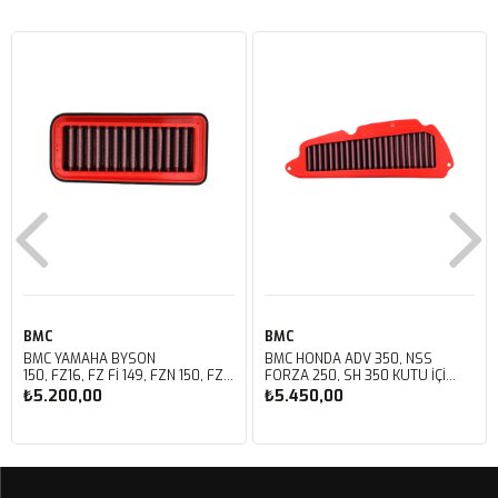
BMC
BMC
BMC YAMAHA BYSON
BMC HONDA ADV 350, NSS
150, FZ16, FZ FI 149, FZN 150, FZS
FORZA 250, SH 350 KUTU İÇİ
FI V3 KUTU İÇİ PERFORMANS
PERFORMANS HAVA FİLTRESİ
₺5.200,00
₺5.450,00
HAVA FİLTRESİ FM01147
FM01142
Sepete Ekle
Sepete Ekle