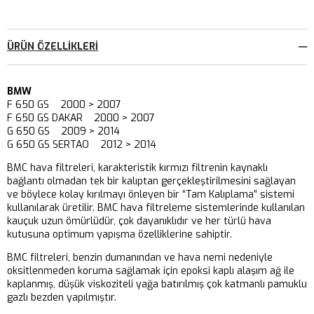
ÜRÜN ÖZELLIKLERI
BMW
F 650 GS 2000 > 2007
F 650 GS DAKAR 2000 > 2007
G 650 GS 2009 > 2014
G 650 GS SERTAO 2012 > 2014
BMC hava filtreleri, karakteristik kırmızı filtrenin kaynaklı
bağlantı olmadan tek bir kalıptan gerçekleştirilmesini sağlayan
ve böylece kolay kırılmayı önleyen bir “Tam Kalıplama” sistemi
kullanılarak üretilir. BMC hava filtreleme sistemlerinde kullanılan
kauçuk uzun ömürlüdür, çok dayanıklıdır ve her türlü hava
kutusuna optimum yapışma özelliklerine sahiptir.
BMC filtreleri, benzin dumanından ve hava nemi nedeniyle
oksitlenmeden koruma sağlamak için epoksi kaplı alaşım ağ ile
kaplanmış, düşük viskoziteli yağa batırılmış çok katmanlı pamuklu
gazlı bezden yapılmıştır.