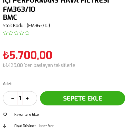
İÇİ PERFORMANS HAVA FİLTRESİ
FM363/10
BMC
Stok Kodu
(FM363/10)
₺5.700,00
₺1.425,00
'den başlayan taksitlerle
Adet
Favorilere Ekle
Fiyat Düşünce Haber Ver