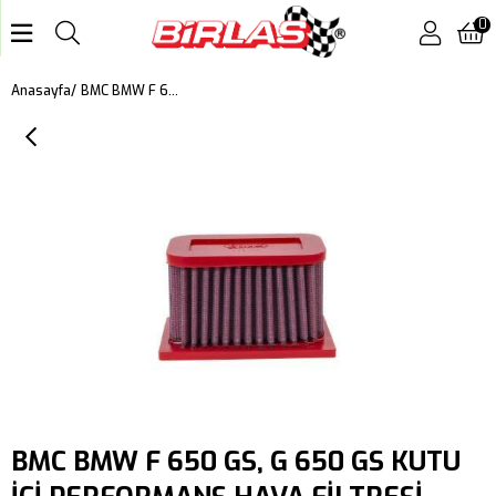
0
BMC BMW F 650 GS, G 650 GS KUTU İÇİ PERFORMANS HAVA FİLTRESİ FM363/10
Anasayfa
BMC BMW F 650 GS, G 650 GS KUTU