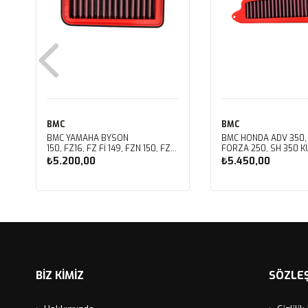
BMC
BMC
BMC YAMAHA BYSON
BMC HONDA ADV 350,
150, FZ16, FZ FI 149, FZN 150, FZS
FORZA 250, SH 350 KU
FI V3 KUTU İÇİ PERFORMANS
PERFORMANS HAVA Fİ
₺5.200,00
₺5.450,00
HAVA FİLTRESİ FM01147
FM01142
Sepete Ekle
Sepete Ekle
BİZ KİMİZ
SÖZLE