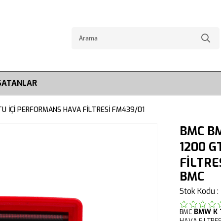
SATANLAR
TU İÇİ PERFORMANS HAVA FİLTRESİ FM439/01
BMC BM
1200 G
FİLTRE
BMC
Stok Kodu
BMW
K 
BMC
HAVA FİLTRES