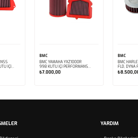
BMC
BMC
 NSS
BMC YAMAHA YXZ1000R
BMC HARLE
TU İÇİ
998 KUTU İÇİ PERFORMANS
FLD, DYNA 
LTRESİ
HAVA FİLTRESİ FM01128
FXDBB, DYN
₺7.000,00
₺8.500,0
FXDF, DYNA
PERFORMAN
FM01123
Sepete Ekle
Sep
ŞMELER
YARDIM