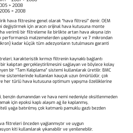
005 > 2008
2006 > 2008
dirik hava filtresine genel olarak “hava filtresi” denir. OEM
ni değiştirmek için aracın orijinal hava kutusuna monte
aha verimli bir filtreleme ile birlikte artan hava akışına izin
k performanslı malzemelerden yapılmıştır ve 7 mikrondan
ikron) kadar küçük tüm adezyonların tutulmasını garanti
releri, karakteristik kırmızı filtrenin kaynaklı bağlantı
bir kalıptan gerçekleştirilmesini sağlayan ve böylece kolay
eyen bir “Tam Kalıplama” sistemi kullanılarak üretilir. BMC
eme sistemlerinde kullanılan kauçuk uzun ömürlüdür, çok
 ve her türlü hava kutusuna optimum yapışma özelliklerine
ri, benzin dumanından ve hava nemi nedeniyle oksitlenmeden
mak için epoksi kaplı alaşım ağ ile kaplanmış,
iteli yağa batırılmış çok katmanlı pamuklu gazlı bezden
 filtreleri önceden yağlanmıştır ve uygun
yon kiti kullanılarak yıkanabilir ve yenilenebilir.