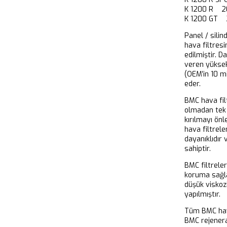
K 1200 R 2
K 1200 GT 
Panel / silin
hava filtresi
edilmiştir. D
veren yükse
(OEM’in 10 m
eder.
BMC hava filt
olmadan tek 
kırılmayı önl
hava filtrel
dayanıklıdır
sahiptir.
BMC filtrele
koruma sağla
düşük viskoz
yapılmıştır.
Tüm BMC hava
BMC rejeneras