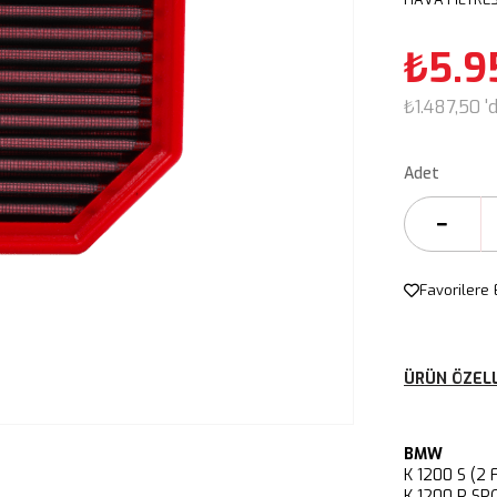
₺5.9
₺1.487,50
'
Adet
Favorilere 
ÜRÜN ÖZELL
BMW
K 1200 S (2
K 1200 R S