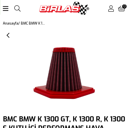
0
BMC BMW K 1300 GT, K 1300 R, K 1300 S KUTU İÇİ PERFORMANS HAVA FİLTRESİ FM569/08
Anasayfa
BMC BMW K 1300 GT, K 1300 R, K 1300