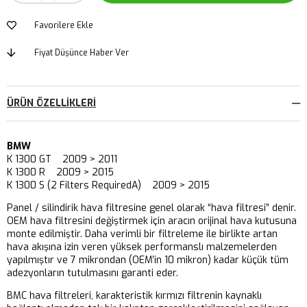
Favorilere Ekle
Fiyat Düşünce Haber Ver
ÜRÜN ÖZELLIKLERI
BMW
K 1300 GT 2009 > 2011
K 1300 R 2009 > 2015
K 1300 S (2 Filters RequiredA) 2009 > 2015
Panel / silindirik hava filtresine genel olarak “hava filtresi” denir.
OEM hava filtresini değiştirmek için aracın orijinal hava kutusuna
monte edilmiştir. Daha verimli bir filtreleme ile birlikte artan
hava akışına izin veren yüksek performanslı malzemelerden
yapılmıştır ve 7 mikrondan (OEM’in 10 mikron) kadar küçük tüm
adezyonların tutulmasını garanti eder.
BMC hava filtreleri, karakteristik kırmızı filtrenin kaynaklı