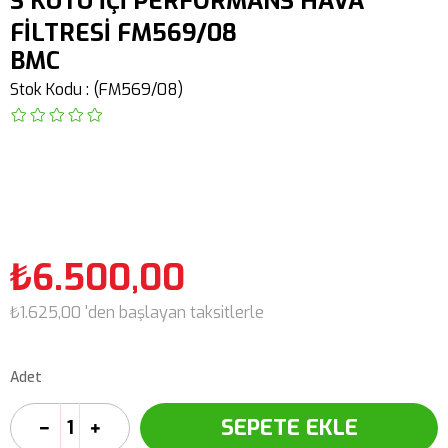
S KUTU İÇİ PERFORMANS HAVA
FİLTRESİ FM569/08
BMC
Stok Kodu
(FM569/08)
₺6.500,00
₺1.625,00
'den başlayan taksitlerle
Adet