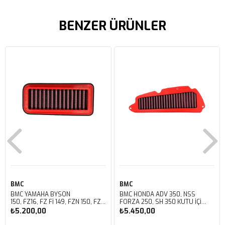
BENZER ÜRÜNLER
BMC
BMC
BMC YAMAHA BYSON
BMC HONDA ADV 350, NSS
150, FZ16, FZ FI 149, FZN 150, FZS
FORZA 250, SH 350 KUTU İÇİ
FI V3 KUTU İÇİ PERFORMANS
PERFORMANS HAVA FİLTRESİ
₺5.200,00
₺5.450,00
HAVA FİLTRESİ FM01147
FM01142