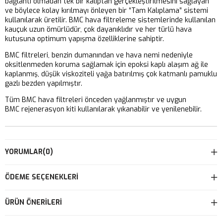
bağlantı olmadan tek bir kalıptan gerçekleştirilmesini sağlayan
ve böylece kolay kırılmayı önleyen bir “Tam Kalıplama” sistemi
kullanılarak üretilir. BMC hava filtreleme sistemlerinde kullanılan
kauçuk uzun ömürlüdür, çok dayanıklıdır ve her türlü hava
kutusuna optimum yapışma özelliklerine sahiptir.
BMC filtreleri, benzin dumanından ve hava nemi nedeniyle
oksitlenmeden koruma sağlamak için epoksi kaplı alaşım ağ ile
kaplanmış, düşük viskoziteli yağa batırılmış çok katmanlı pamuklu
gazlı bezden yapılmıştır.
Tüm BMC hava filtreleri önceden yağlanmıştır ve uygun
BMC rejenerasyon kiti kullanılarak yıkanabilir ve yenilenebilir.
YORUMLAR
(0)
ÖDEME SEÇENEKLERI
ÜRÜN ÖNERILERI